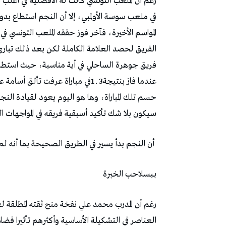
‬سيكون‭ ‬بلا‭ ‬شك‭ ‬تأكيد‭ ‬أسبقية‭ ‬فريقه‭ ‬في‭ ‬المواجهات‭ ‬التي‭ ‬تقام‭ ‬بمركب‭ ‬باردو‭ ‬من‭ ‬جهة،‭ ‬والبرهنة‭ ‬عن
‭ ‬أن‭ ‬النجم‭ ‬بدأ‭ ‬يسير‭ ‬في‭ ‬الطريق‭ ‬الصحيحة‭ ‬بما‭ ‬أنه‭ ‬لم‭ ‬ينهزم‭ ‬على‭ ‬امتداد‭ ‬الجولات‭ ‬الخمس‭ ‬الأخيرة‭..‬
بـبسلاحب‭ ‬الخبرة‭ ‬