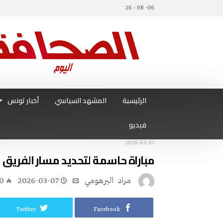
06- 08 - 26
الرئيسية
المشهد السياسي
أخبار تونس
فيديو
2026-03-07
مباراة‭ ‬حاسمة‭ ‬لتحديد‭ ‬مسار‭ ‬الفريق نفخة‭ ‬يراهن‭ ‬على‭ ‬سلاح‭ ‬الخبرة
مراد‭ ‬ البرهومي
2026-03-07
0
Twitter
Facebook