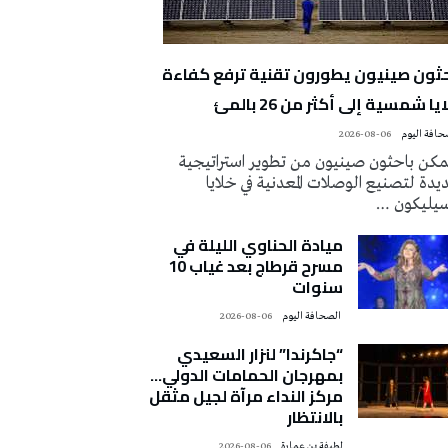
حثون صينيون يطورون تقنية ترفع كفاءة
يا شمسية إلى أكثر من 26 بالمئ
2026-08-06
كن باحثون صينيون من تطوير استراتيجية
دة لتصنيع الوصلات المعدنية في خلايا
سيليكون …
ميادة الحناوي الليلة في
مسرح قرطاج بعد غياب 10
سنوات
‭ ‬الصحافة‭ ‬اليوم
2026-08-06
“جاكرندا” لنزار السعيدي
بمهرجان الحمامات الدولي…
مركز النداء مرآة لجيل مثقل
بالانتظار
لطيفة بن عمارة
2026-08-06