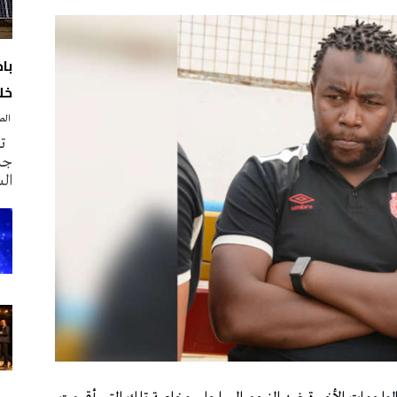
با
خلا
‭ ‬الصحافة‭ ‬اليوم
تم
جدي
ال