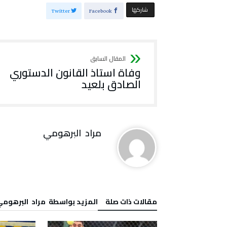
‫‫ شاركها‬
Twitter
Facebook
وفاة استاذ القانون الدستوري
الصادق بلعيد
مراد‭ ‬ البرهومي
‫مقالات ذات صلة‬
‫‫المزيد بواسطة‬ ‬ مراد‭ ‬ البرهومي