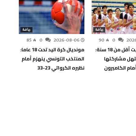
رياضة
رياضة
-05
85
0
2026-08-06
90
0
202
أفروبسكيت أقل من 18 سنة:
مونديال كرة اليد تحت 18 عاما:
آدم ال
هل مشاركتها
المنتخب التونسي ينهزم أمام
دورة إ
مام الكاميرون
نظيره الكرواتي 23-33
ويقتر
الأول