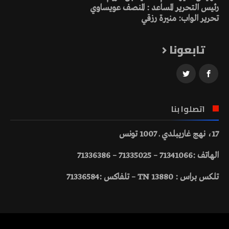
رئيس التحرير المساعد : المنصف عويساوي
تحرير الواب: منيرة رزقي
تابعونا
اتصلوا بنا
17، نهج غاريبلدي ـ 1007 تونس
الهاتف :71341066 – 71335025 – 71336386
تلكس براس : 13880 TN – تلفاكس :71336584