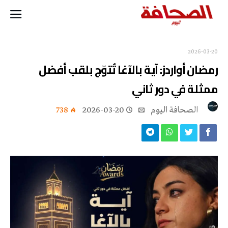
2026-03-20
رمضان أواردز: آية بالآغا تُتوّج بلقب أفضل
ممثلة في دور ثاني
‭ ‬الصحافة‭ ‬اليوم
2026-03-20
738