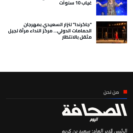
غياب 10 سنوات
“جاكرندا” لنزار السعيدي بمهرجان
الحمامات الدولي… مركز النداء مرآة لجيل
مثقل بالانتظار
تونس الطقس
من نحن
الرئيس المدير العام: سعيد بن كريم