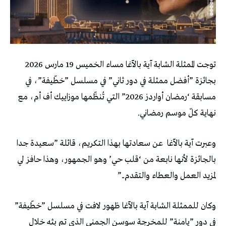
توجت الممثلة الشابة آية بالآغا مساء الخميس 19 مارس 2026
بجائزة ”أفضل ممثلة في دور ثاني” في مسلسل ”خطّيفة”، في
مسابقة ‘رمضان أواردز 2026” التي تُنظّمها موزاييك أف أم، مع
نهاية كلّ موسم رمضاني.
وعبرت آية بالآغا عن سعادتها بهذا التكريم، قائلة ”سعيدة جدا
بالجائزة لأنها نابعة من ‘قلب حي’ وهو الجمهور، وهذا حافز لي
لمزيد العمل والعطاء والتقدم..”
وكان للممثلة الشابة آية بالآغا ظهور لافت في مسلسل ”خطّيفة”
في دور ”يامنة” للمخرجة سوسن الجمني الذي تم بثه خلال