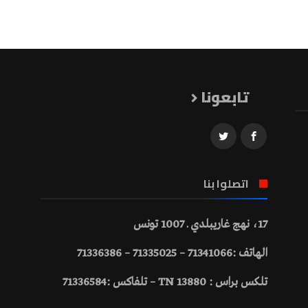
تابعونا
اتصلوا بنا
17، نهج غاريبلدي ـ 1007 تونس
الهاتف :71341066 – 71335025 – 71336386
تلكس براس : 13880 TN – تلفاكس :71336584