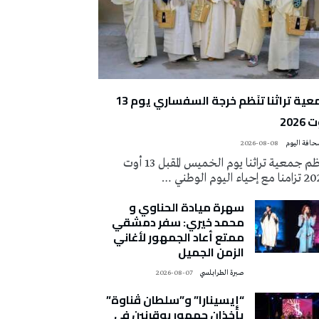
جمعية تراثنا تنَظم خرجة السفساري يوم 13
2026
2026-08-08
تُنظم جمعية تراثنا يوم الخميس المقبل 13 أوت
 إحياء اليوم الوطني …
سهرة ميادة الحناوي و
محمد خيري: سفر دمشقي
ممتع أعاد الجمهور لأغاني
الزمن الجميل
صبرة الطرابلسي
2026-08-07
“إيسينارا” و”سلطان ڤناوة”
يأخذان جمهور بوقرنين في