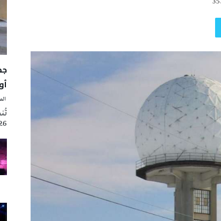
35
أوت 
‭ ‬الصحافة‭ ‬اليوم
2026 تزامنا مع