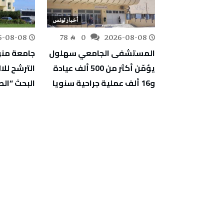
أخبار تونس
أخبار تونس
6-08-08
78
0
2026-08-08
133
0
ية للملاحة
المستشفى الجامعي سهلول
جامعة منو
رات بسبب
يؤمّن أكثر من 500 ألف عيادة
الترشح للا
البحريين
و16 ألف عملية جراحية سنويا
البحث “الص