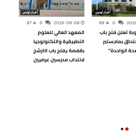
أخبار تونس
أخبار تونس
-08
87
0
2026-08-08
88
0
202
بة تعلن فتح باب
المعهد العالي للعلوم
الترفي
لتحاق بماجستير
التطبيقية والتكنولوجيا
للفئات ال
حة الواحدة”
بقفصة يفتح باب الترشح
لانتداب مدرسين عرضيين