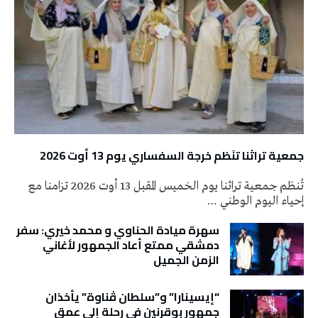
جمعية تراثنا تنَظم خرجة السفساري يوم 13 أوت 2026
تُنظم جمعية تراثنا يوم الخميس المقبل 13 أوت 2026 تزامنا مع
إحياء اليوم الوطني …
سهرة ميادة الحناوي و محمد خيري: سفر
دمشقي ممتع أعاد الجمهور لأغاني
الزمن الجميل
“إيسينارا” و”سلطان ڤناوة” يأخذان
جمهور بوقرنين في رحلة إلى عمق