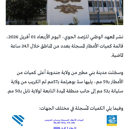
نشر المعهد الوطني للرّصد الجوي، اليوم الأربعاء 01 أفريل 2026،
قائمة كميات الأمطار المسجلة بعدد من المناطق خلال الـ24 ساعة
الماضية.
وسجّلت مدينة بني مطير من ولاية جندوبة أعلى كميات من
الأمطار بـ59 مم، يليها سدّ بوهرتمة بـ57مم ثم الكريب من ولاية
سليانة بـ52 مم إلى جانب منطقة الميدة التابعة لولاية نابل بـ50 مم.
وفيما يلي الكميات المُسجلة في مختلف الجهات: