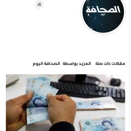
‫مقالات ذات صلة‬
‫‫المزيد بواسطة‬ ‬ ‭ ‬الصحافة‭ ‬اليوم