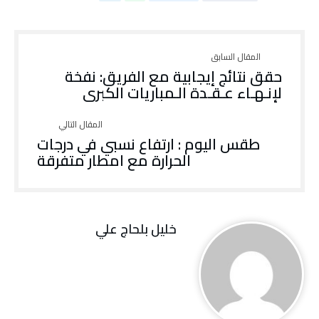
حقق نتائج إيجابية مع الفريق: نفخة
لإنـهـاء عـقـدة الـمباريات الكبرى
طقس اليوم : ارتفاع نسبي في درجات
الحرارة مع امطار متفرقة
خليل‭ ‬بلحاج‭ ‬علي