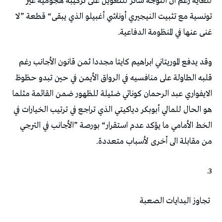
‬غنى‭ ‬عنها‭ ‬في‭ ‬المنظومة‭ ‬الدفاعية‭. ‬
‬من‭ ‬مقابلة‭ ‬الى‭ ‬أخرى‭ ‬لأسباب‭ ‬متعددة‭. ‬
3ـ
‭ ‬تجاوز‭ ‬البدايات‭ ‬الصعبة