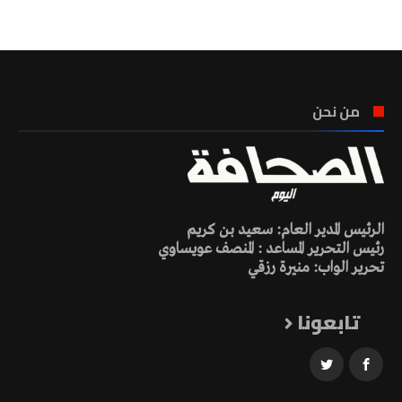
تونس الطقس
من نحن
الرئيس المدير العام: سعيد بن كريم
رئيس التحرير المساعد : المنصف عويساوي
تحرير الواب: منيرة رزقي
تابعونا