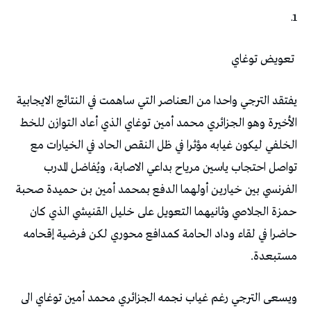
1ـ
‭ ‬تعويض‭ ‬توغاي
‬مستبعدة‭.‬