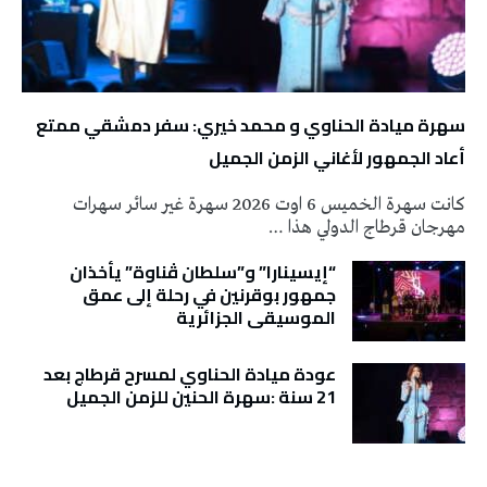
سهرة ميادة الحناوي و محمد خيري: سفر دمشقي ممتع
أعاد الجمهور لأغاني الزمن الجميل
كانت سهرة الخميس 6 اوت 2026 سهرة غير سائر سهرات
مهرجان قرطاج الدولي هذا …
“إيسينارا” و”سلطان ڤناوة” يأخذان
جمهور بوقرنين في رحلة إلى عمق
الموسيقى الجزائرية
عودة ميادة الحناوي لمسرح قرطاج بعد
21 سنة :سهرة الحنين للزمن الجميل