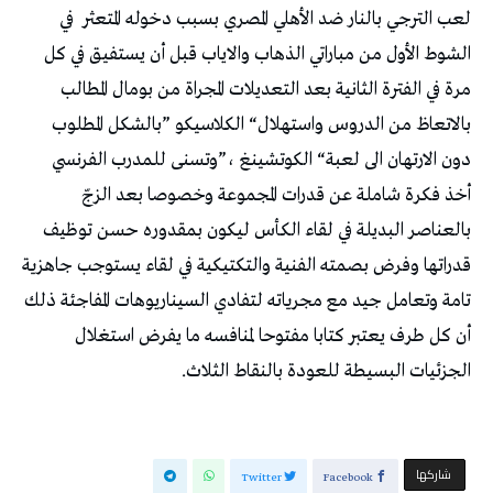
لعب‭ ‬الترجي‭ ‬بالنار‭ ‬ضد‭ ‬الأهلي‭ ‬المصري‭ ‬بسبب‭ ‬دخوله‭ ‬المتعثر‭
‬الجزئيات‭ ‬البسيطة‭ ‬للعودة‭ ‬بالنقاط‭ ‬الثلاث‭. ‬
‫‫ شاركها‬
Twitter
Facebook