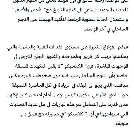
‬للمدرب‭ ‬الجديد‭ ‬الساعي‭ ‬الى‭ ‬كتابة‭ ‬التاريخ‭ ‬مع‭ “‬الأحمر‭ ‬والأصفر‭”
‬الساحلي‭ ‬في‭ ‬آخر‭ ‬المواسم‭. ‬
‬سويقة‭. ‬