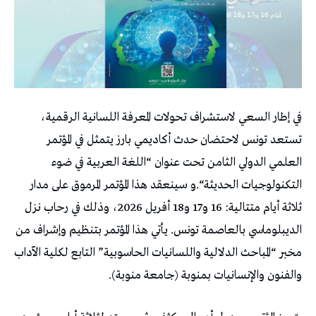
في إطار السعي لاستشراف تحولات المعرفة اللسانية الرقمية،
تستعد تونس لاحتضان حدث أكاديمي بارز يتمثل في المؤتمر
العلمي الدولي الثامن تحت عنوان “اللغة العربية في ضوء
التكنولوجيات الحديثة“.و سينعقد هذا المؤتمر المرموق على مدار
ثلاثة أيام متتالية: 16 و17 و18 أفريل 2026، وذلك في رحاب نزل
الديبلوماسي بالعاصمة تونس. يأتي هذا المؤتمر بتنظيم وإشراف من
مخبر “المباحث الدلالية واللسانيات الحاسوبية” التابع لكلية الآداب
والفنون والإنسانيات بمنوبة (جامعة منوبة).