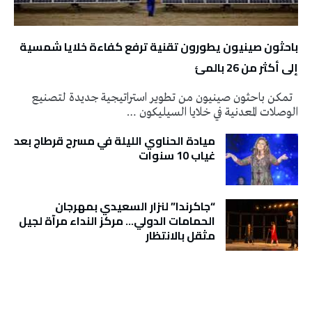
باحثون صينيون يطورون تقنية ترفع كفاءة خلايا شمسية
إلى أكثر من 26 بالمئ
تمكن باحثون صينيون من تطوير استراتيجية جديدة لتصنيع
الوصلات المعدنية في خلايا السيليكون …
ميادة الحناوي الليلة في مسرح قرطاج بعد
غياب 10 سنوات
“جاكرندا” لنزار السعيدي بمهرجان
الحمامات الدولي… مركز النداء مرآة لجيل
مثقل بالانتظار
تونس الطقس