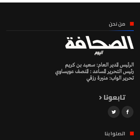
من نحن
الرئيس المدير العام: سعيد بن كريم
رئيس التحرير المساعد : المنصف عويساوي
تحرير الواب: منيرة رزقي
تابعونا
اتصلوا بنا