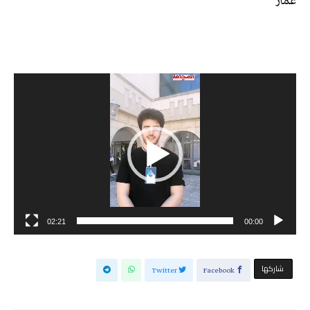
عمار
مشغل
الفيديو
02:21
00:00
‫‫ شاركها‬
Twitter
Facebook