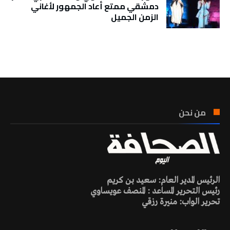
دمشقي ممتع أعاد الجمهور لأغاني
الزمن الجميل
تونس الطقس
من نحن
الرئيس المدير العام: سعيد بن كريم
رئيس التحرير المساعد : المنصف عويساوي
تحرير الواب: منيرة رزقي