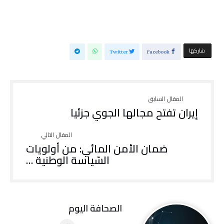
‫‫ شاركها‬
Twitter
Facebook
إيران تفتح مجالها الجوي جزئيا
ضمان الأمن المائي: من أولويات
السّياسة الوطنية …
‭ ‬الصحافة‭ ‬اليوم