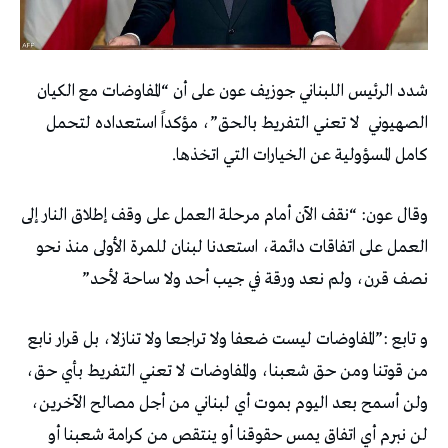
شدد الرئيس اللبناني جوزيف عون على أن “المفاوضات مع الكيان
الصهيوني لا تعني التفريط بالحق”، مؤكداً استعداده لتحمل
كامل المسؤولية عن الخيارات التي اتخذها.
وقال عون: “نقف الآن أمام مرحلة العمل على وقف إطلاق النار إلى
العمل على اتفاقات دائمة، استعدنا لبنان للمرة الأولى منذ نحو
نصف قرن، ولم نعد ورقة في جيب أحد ولا ساحة لأحد”
و تابع :”المفاوضات ليست ضعفا ولا تراجعا ولا تنازلا، بل قرار نابع
من قوتنا ومن حق شعبنا، والمفاوضات لا تعني التفريط بأي حق،
ولن أسمح بعد اليوم بموت أي لبناني من أجل مصالح الآخرين،
لن نبرم أي اتفاق يمس حقوقنا أو ينتقص من كرامة شعبنا أو