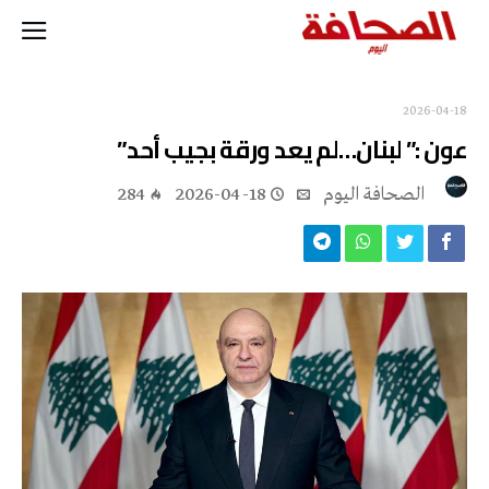
2026-04-18
عون :” لبنان…لم يعد ورقة بجيب أحد”
‭ ‬الصحافة‭ ‬اليوم
2026-04-18
284