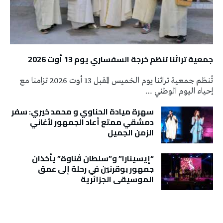
جمعية تراثنا تنَظم خرجة السفساري يوم 13 أوت 2026
تُنظم جمعية تراثنا يوم الخميس المقبل 13 أوت 2026 تزامنا مع
إحياء اليوم الوطني …
سهرة ميادة الحناوي و محمد خيري: سفر
دمشقي ممتع أعاد الجمهور لأغاني
الزمن الجميل
“إيسينارا” و”سلطان ڤناوة” يأخذان
جمهور بوقرنين في رحلة إلى عمق
الموسيقى الجزائرية
تونس الطقس