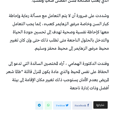
الذي يغلب مصلحة المسن الفضلى صحيا ونفسيا.
وشددت على ضرورة أن لا يتم التعامل مع مسألة رعاية وإحاطة
كبار السن وخاصة مرضى الزهايمر كعبء، إنما يجب التعامل
معها كإحاطة نفسية وصحية تهدف إلى تحسين جودة الحياة
والتدخل بالحلول الناجعة متى تطلب ذلك حتى وإن كان تغيير
محيط مرضى الزهايمر إلى محيط محفز وسليم.
وفندت الدكتورة الهمامي ، آراء المختصين السائدة التي تدعو إلى
الحفاظ على نفس المحيط والذي عادة يكون المنزل قائلة “طالما شعر
المريض بعدم الأمان يستوجب ذلك تغيير مكان الإقامة إلى بيئة
أفضل وذات إدارة ناجعة
‫‫ شاركها‬
Twitter
Facebook