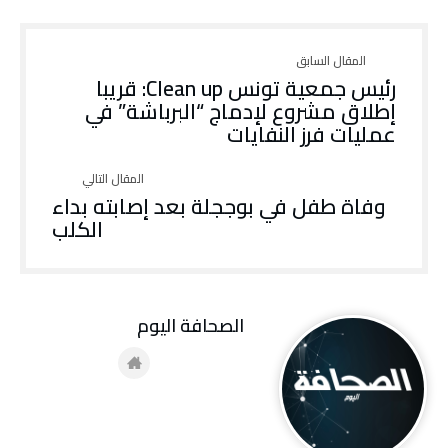
رئيس جمعية تونس Clean up: قريبا
إطلاق مشروع لإدماج “البرباشة” في
عمليات فرز النفايات
وفاة طفل في بوججلة بعد إصابته بداء
الكلب
‭ ‬الصحافة‭ ‬اليوم