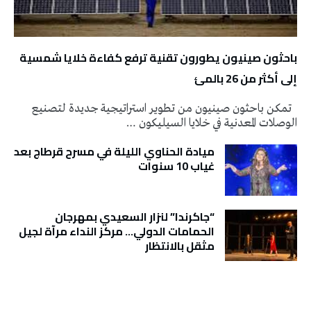
باحثون صينيون يطورون تقنية ترفع كفاءة خلايا شمسية
إلى أكثر من 26 بالمئ
تمكن باحثون صينيون من تطوير استراتيجية جديدة لتصنيع
الوصلات المعدنية في خلايا السيليكون …
ميادة الحناوي الليلة في مسرح قرطاج بعد
غياب 10 سنوات
“جاكرندا” لنزار السعيدي بمهرجان
الحمامات الدولي… مركز النداء مرآة لجيل
مثقل بالانتظار
تونس الطقس