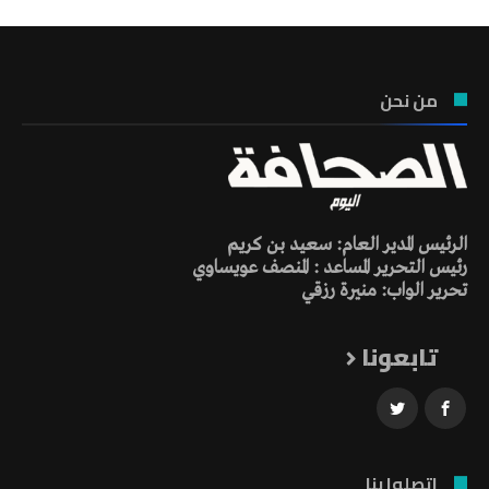
من نحن
الرئيس المدير العام: سعيد بن كريم
رئيس التحرير المساعد : المنصف عويساوي
تحرير الواب: منيرة رزقي
تابعونا
اتصلوا بنا