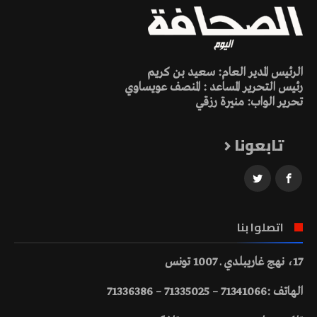
الرئيس المدير العام: سعيد بن كريم
رئيس التحرير المساعد : المنصف عويساوي
تحرير الواب: منيرة رزقي
تابعونا
اتصلوا بنا
17، نهج غاريبلدي ـ 1007 تونس
الهاتف :71341066 – 71335025 – 71336386