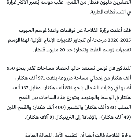
العشرين مليون قنطار من القمح، عقب موسم يُعتبر الأكثر غزارة
في التساقطات المطرية.
فقد أعلنت وزارة الفلاحة عن توقعات واعدة لموسم الحبوب
2025-2026 مرجحة أن تتجاوز تقديرات الإنتاج الأولية لهذا الموسم
تقديرات الموسم الفارط وتتجاوز حد 20 مليون قنطار.
للتذكير فان تونس تستعد حاليا لحصاد مساحات تقدر بنحو 950
ألف هكتار من إجمالي مساحة مزروعة بلغت 971 ألف هكتار،
أغلبها في ولايات الشمال بنحو 834 ألف هكتار، مقابل 137 ألف
هكتار في الوسط والجنوب. وتتوزع هذه المساحات بين القمح
الصلب (533 ألف هكتار) والشعير (400 ألف هكتار) والقمح اللين
(49 ألف هكتار)، بالإضافة إلى التريتيكال (9 آلاف هكتار).
وزارة الفلاحة قالت أيضا أن التقييم الأولي للحالة العامة