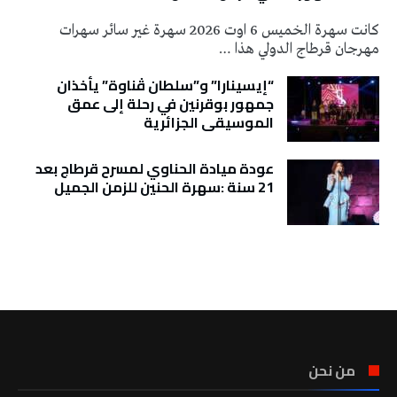
كانت سهرة الخميس 6 اوت 2026 سهرة غير سائر سهرات
مهرجان قرطاج الدولي هذا …
“إيسينارا” و”سلطان ڤناوة” يأخذان
جمهور بوقرنين في رحلة إلى عمق
الموسيقى الجزائرية
عودة ميادة الحناوي لمسرح قرطاج بعد
21 سنة :سهرة الحنين للزمن الجميل
تونس الطقس
من نحن