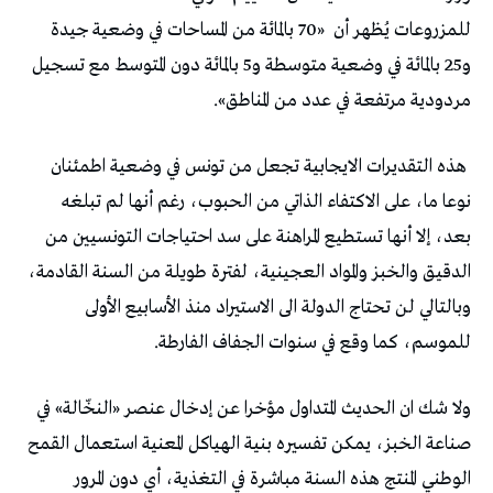
للمزروعات يُظهر أن
«70 بالمائة من المساحات في وضعية جيدة
و25 بالمائة في وضعية متوسطة و5 بالمائة دون المتوسط مع تسجيل
مردودية مرتفعة في عدد من المناطق».
هذه التقديرات الايجابية تجعل من تونس في وضعية اطمئنان
نوعا ما، على الاكتفاء الذاتي من الحبوب، رغم أنها لم تبلغه
بعد، إلا أنها تستطيع المراهنة على سد احتياجات التونسيين من
الدقيق والخبز والمواد العجينية، لفترة طويلة من السنة القادمة،
وبالتالي لن تحتاج الدولة الى الاستيراد منذ الأسابيع الأولى
للموسم، كما وقع في سنوات الجفاف الفارطة.
ولا شك ان الحديث المتداول مؤخرا عن إدخال عنصر «النخّالة» في
صناعة الخبز، يمكن تفسيره بنية الهياكل المعنية استعمال القمح
الوطني المنتج هذه السنة مباشرة في التغذية، أي دون المرور