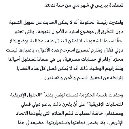
المنعقدة بباريس في شهر ماي من سنة 2021.
واعتبرت رئيسة الحكومة أنّه لا يمكن الحديث عن تمويل التنمية
دون التطّرق إلى موضوع استرداد الأموال المنهوبة، والتي تعتبر
حقًا سِياديًا لشعوبنا، لا يُمكن التنازل عنه، مطالبة بوضع إطار
دولي فَعّال ومُلزم لتسريع استرجاع هذه الأموال، باعتبارها ليست
مجرّد أرقام في حسابات مصرفية، بل هي ضمانة لمستقبل أجيالنا
ولمقدّراتهم الوطنية. ذلك أنّه لا يُمكن فصل كلّ هذه القضايا
المترابطة عن تحقيق السلم والأمن والاستقرار.
وجدّدت رئيسة الحكومة تمسك تونس بِمَبْدأ “الحلول الإفريقية
للتحدّيات الإفريقية” على أَنْ يقترن ذلك بدعم دولي فعلي
ومستدام، خاصّة لعمليات دَعْم السَلام التي يقُودها الاتحاد
الإفريقي، بمَا يضمن نجاعتها واستمراريتها، مضيفة في هذا