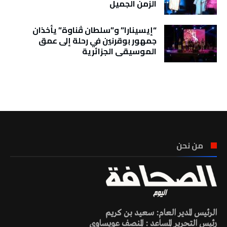
الزمن الجميل
“إيسينارا” و”سلطان ڤناوة” يأخذان
جمهور بوقرنين في رحلة إلى عمق
الموسيقى الجزائرية
تونس الطقس
من نحن
الرئيس المدير العام: سعيد بن كريم
رئيس التحرير المساعد : المنصف عويساوي