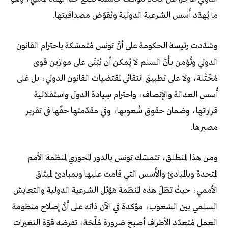
ما يُهدّد أُسس الشرعية الدولية ويُقوّض مصداقيتها.
وشدّدت رئيسة الحكومة على أنَّ تونس مُتمسّكة باحترام القانون
الدولي وتُؤمن بأَنَّ السلم لا يُمكن أن يُبْنَى على موازين قوى
مُخْتَّلة، ولا على تطبيق انتقائي لمقتضيات القانون الدولي، بل عَلى
أُسس العدالة والإنصاف، واحترام سِيادة الدول واستقلالية
قراراتها، وضمان حقوق شُعوبها، وفي مقدّمتها حقّها في تقرير
مصيرها.
ومن هذا المنطلق، تتمسّك تونس بالدور المحوري لمنظمة الأمم
المتحدة وبالمبادئ والأُسس التي قامت عليها وبمبادئ الميثاق
الأممي، حيثُ تظلّ هذه المنظمة مَوْئِل الشرعية الدولية والتعايش
السلمي بين الشعوب، مؤكدة في الآن ذاته على أَنَّ إِصلاح منظومة
العمل مُتعدّد الأطراف أصبح ضرورة مُلِّحَة، تفرضه قوّة التغيرات