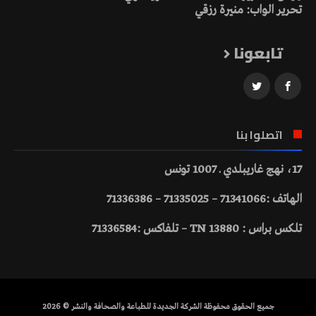
تحرير الواب: منيرة رزقي
تابعونا
اتصلوا بنا
17، نهج غاريبلدي ـ 1007 تونس
الهاتف :71341066 – 71335025 – 71336386
تلكس براس : 13880 TN – تلفاكس :71336584
جميع الحقوق محفوظة الشركة الجديدة للطباعة والصحافة والنشر © 2026