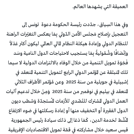
العميقة التي يشهدها العالم.
وفي هذا السِياق، جدّدت رئيسة الحكومة دعوة تونس إلى
التعجيل بإِصلاح مَجلس الأمن الدّولي بِمَا يعكس التغيّرات الراهنة
للنظام الدولي وإِعادة هيكلة النظام المالي العالمي ليكون أكثر عَدْلاً
وإنْصَافًا وشُمُوليةً بِمَا يستجيب لاحتياجات الدول النامية وسَد
فَجْوَة تمويل التنمية من خلال الوفاء بالالتزامات الدولية لا سيما
تلك المنبثقة عن المؤتمر الدولي الرابع لتمويل التنمية المنعقد في
إشبيلية في جويلية من سنة 2025 وعن مُؤتمر الأطراف الثلاثي
المنعقد في بيليم في نوفمبر من سنة 2025 وَمِنْ خلال تدعيم آليات
العمل الدولي المشترك للتَصّدي للأزمات المُستجدّة وَشطب ديون
الدول الفقيرة أو التخفيف منها أو إعادة رسكلتها في ضوء الارتفاع
المُشّط لخدمة الدين، كَمَا دَعَا إلى ذلك سيادة رئيس الجمهورية
قيس سعيد خلال مشاركته في قمّة تمويل الاقتصاديات الإفريقية