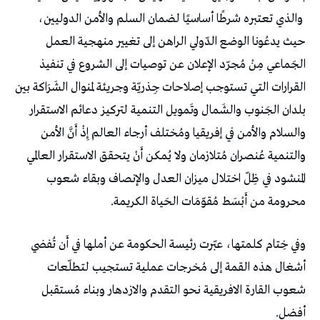
والذي تعتبره شرطًا أساسيًا لضمان السلم والأمن الدوليين،
حيث يدعُونا الوضع الدّولي الراهن إلى تغيير منهجية العمل
الجَماعي مِنْ مُجرّد الإعلان عن توصيات إلى الشروع في تنفيذ
القرارات التي تستوجب إصلاحات جِذريّة وجريئة لمنوال الشَرَاكة بين
بلدان الجَنوب والشَمال وتَمويل التنمية لتركيز دعائم الاستقرار
والسلام والأمن في إفريقيا ومُختلف أرجاء العالم إِذْ أَنَّ الأمن
والتنمية عُنصران مُتلازمان ولا يُمكن أَنْ يتحقق الاستقرار العالمي
المنشود في ظِلّ اختلال ميزان العدل والإنصاف وبقاء شعوب
محرومة من أَبْسَط مُقوّمَات الحَياة الكريمة.
وفي خِتام كلمتها، عبّرت رئيسة الحكومة عن أملها في أَن تُفضي
أشغال هذه القمة إلى مُخرجات عملية تستجيب لتطلّعات
شعوب القارة الافريقية نحو التقدم والازدهار وبناء مُستقبل
أفضل.