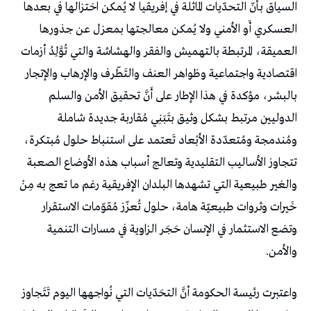
السياق بأنّ التحدّيات الماثلة في إفريقيا لا يُمكن اختزالها في بعدها
العسكري أَو الأمني ولا يُمكن معالجتها بمعزل عن جذورها
العميقة، المرتبطة بالتهميش والفقر والهشاشة والتي تُوَّلِدُ أزمات
اقتصادية واجتماعية وظواهر العنف والتَطّرف والإرهاب والإتجار
بالبشر، مؤكدة في هذا الإطار على أَنَّ تحقيق الأمن والسلم
الدوليين مرتبط بشكل وثيق بتَبَنِي مُقاربة جديدة شاملة
ومُندمجة ومُتعدّدة الأبْعاد تَعتمد على استنباط حلول مُبتكرة،
تتجاوز الأساليب التقليدية وتعالج أسباب هذه الأوضاع الصعبة
والغير طبيعية التي تشهدها البلدان الإفريقية رغم ما تعج به مِنْ
خَيرات وثروات طبيعيّة هامة، حلول تُعزّز مُقوّمات الاستقرار
وتضع الاستثمار في الإنسان حَجَر الزاوية في مسارات التنمية
والأمن.
واعتبرت رئيسة الحكومة أنَّ التحَدّيات التي نُواجهها اليوم تَتَجاوز