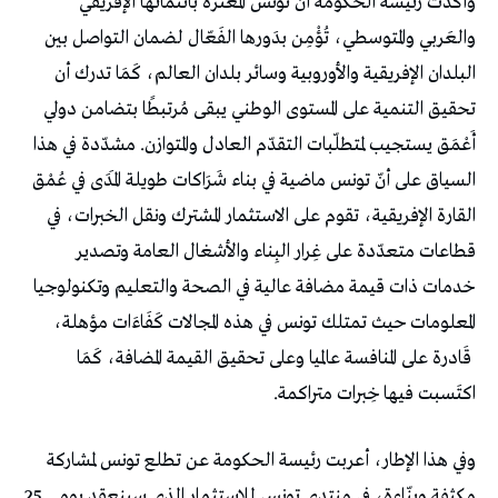
وأكدت رئيسة الحكومة أنّ تونس المعتزّة بانتمائها الإفريقي
والعَربي والمتوسطي، تُؤْمِن بدَورها الفَعّال لضمان التواصل بين
البلدان الإفريقية والأوروبية وسائر بلدان العالم، كَمَا تدرك أن
تحقيق التنمية على المستوى الوطني يبقى مُرتبطًا بتضامن دولي
أَعْمَق يستجيب لمتطلّبات التقدّم العادل والمتوازن. مشدّدة في هذا
السياق على أنّ تونس ماضية في بناء شَرَاكات طويلة المَدَى في عُمْق
القارة الإفريقية، تقوم على الاستثمار المشترك ونقل الخبرات، في
قطاعات متعدّدة على غِرار البِناء والأشغال العامة وتصدير
خدمات ذات قيمة مضافة عالية في الصحة والتعليم وتكنولوجيا
المعلومات حيث تمتلك تونس في هذه المجالات كَفَاءَات مؤهلة،
قَادرة على المنافسة عالميا وعلى تحقيق القيمة المضافة، كَمَا
اكتَسبت فيها خِبرات متراكمة.
وفي هذا الإطار، أعربت رئيسة الحكومة عن تطلع تونس لمشاركة
مكثفة وبنّاءة، في منتدى تونس للاستثمار الذي سينعقد يومي 25