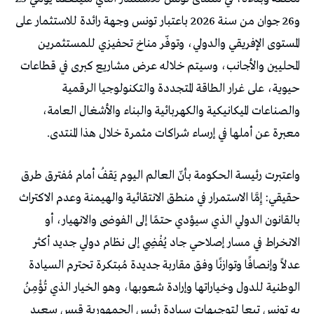
و26 جوان من سنة 2026 باعتبار تونس وجهة رائدة للاستثمار على
المستوى الإفريقي والدولي، وتوفّر مناخ تحفيزي للمستثمرين
المحليين والأجانب، وسيتم خلاله عرض مشاريع كبرى في قطاعات
حيوية، على غرار الطاقة المتجددة والتكنولوجيا الرقمية
والصناعات الميكانيكية والكهربائية والبناء والأشغال العامة،
معبرة عن أملها في إرساء شراكات مثمرة خلال هذا المنتدى.
واعتبرت رئيسة الحكومة بأنّ العالم اليوم يَقفُ أمام مُفترق طرق
حقيقي: إِمَّا الاستمرار في منطق الانتقائية والهيمنة وعدم الاكتراث
بالقانون الدولي الذي سيؤدي حتمًا إلى الفوضى والانهيار، أو
الانخراط في مسار إصلاحي جاد يُفْضِي إلى نظام دولي جديد أكثر
عدلاً وإنصافًا وتوازنًا وفق مقاربة جديدة مُبتكرة تحترم السيادة
الوطنية للدول وخياراتها وإرادة شعوبها، وهو الخيار الذي تُؤْمِنُ
به تونس تبعا لتوجيهات سيادة رئيس الجمهورية قيس سعيد