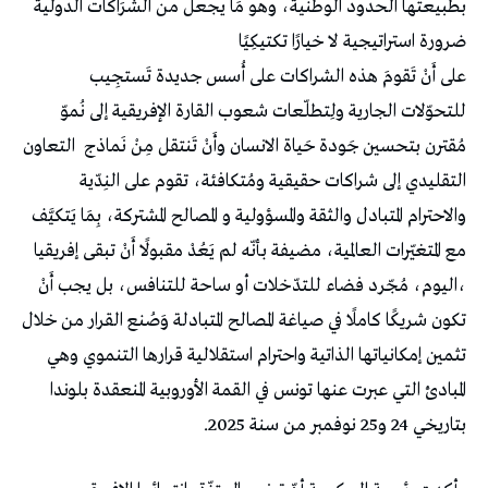
بطبيعتها الحدود الوطنية، وهو مَا يجعل من الشَرَاكات الدولية
ضرورة استراتيجية لا خيارًا تكتيكِيًا
على أَنْ تَقومَ هذه الشراكات على أُسس جديدة تَستجِيب
للتحوّلات الجارية ولِتطلّعات شعوب القارة الإفريقية إلى نُموّ
مُقترن بتحسين جَودة حَياة الانسان وأَنْ تَنتقل مِنْ نَماذج التعاون
التقليدي إلى شراكات حقيقية ومُتكافئة، تقوم على النِدّية
والاحترام المتبادل والثقة والمسؤولية و المصالح المشتركة، بِمَا يَتكيَّف
مع المتغيّرات العالمية، مضيفة بأنّه لم يَعُدْ مقبولًا أَنْ تبقى إفريقيا
،اليوم، مُجّرد فضاء للتدّخلات أو ساحة للتنافس، بل يجب أَنْ
تكون شريكًا كاملًا في صياغة المصالح المتبادلة وَصُنع القرار من خلال
تثمين إمكانياتها الذاتية واحترام استقلالية قرارها التنموي وهي
المبادئ التي عبرت عنها تونس في القمة الأوروبية المنعقدة بلوندا
بتاريخي 24 و25 نوفمبر من سنة 2025.