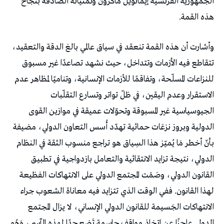
الجمهورية الفرنسيّة إيمانويل ماكرون وتمنيّاته الصّادقة بنجاح
هذه القمة.
وأشارت أن هذه القمة تنعقد في سياق عالمي بالغ الدقة والتعقيد،
تتقاطع فيه الأزمات وتتداخل، حيث نشهد تصاعدًا غير مسبوق
للنزاعات المسلّحة، وتفاقمًا للأزمات الإنسانية، وتناميًا لمظاهر عدم
الاستقرار وعدم اليقين، في ظلّ تواتر وتسارع التقلّبات
الجيوسياسية غير المسبوقة وتحوّلات عميقة في موازين القوى
الدولية وبروز نزعَات حمائية تهدّد أُسس التعاون الدولي، مضيفة
بأنّ أخطر مَا يُميّز هذا السِياق هو تراجع منسوب الثقة في النظام
الدولي، نتيجة تزايد الانتقائية والتعامل بازدواجية في تطبيق
القانون الدولي، وصَمْت المجتمع الدولي على الانتهاكات الفظيعة
لهذا القانون. ففي الوقت الذي تتزايد فيه معاناة الشعوب جراء
الانتهاكات الجَسيمة للقانون الدولي الإنساني، لا يزال المجتمع
الدولي عاجزًا عن اتخاذ مواقف حاسمة تَضع حدًا لهذه المآسي، وَهُو