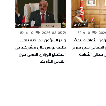
أخبار تونس
أخبار تونس
-05
154
0
2026-08-05
139
0
202
ؤون الثقافية تبحث
وزير الشؤون الخارجية يلقي
معهد 
 العماني سبل تعزيز
كلمة تونس خلال مشاركته في
 مجالي الثقافة
الاجتماع الوزاري العربي حول
خلال شه
القدس الشريف