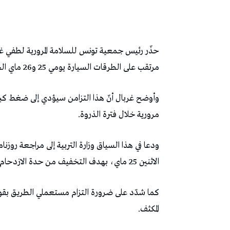
حذّر رئيس جمعية تونس للسلامة المرورية لطفي غ
مرتقب على الطرقات السيارة يومي 25 و26 ماي الجاري، بالتزامن مع عطلة عيد الأضحى.
وأوضح غربال أنّ هذا التزامن سيؤدي إلى ضغط كب
مرورية خلال فترة الذروة.
ودعا في هذا السياق وزارة التربية إلى مراجعة روزنامة
الاثنين 25 ماي، بهدف التخفيف من حدة الازدحام وتجنب المخاطر المرتبطة به.
كما شدّد على ضرورة التزام مستعملي الطريق بقوا
المكثف.