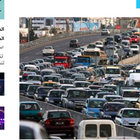
الك
‭ ‬الصحافة‭ ‬اليوم
تنظ
تنش