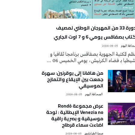
الدورة 33 من المهرجان الوطني لمصيف
تاب بصفاقس يومي 6 و 7 اوت الجاري
2026-08-05
م المكتبة الجهوية بصفاقس برنامجا ثقافيا و
يطيا بـ فضاء الكرنيش، يومي الخميس 06 …
من هافانا إلى بوقرنين: سهرة
جمعت بين الإيقاع والتمازج
الموسيقي
‭ ‬الصحافة‭ ‬اليوم
2026-08-05
عرض مجموعة Rondò
Venezia no الإيطالية : لوحة
موسيقية و بصرية راقية
اضاءت سماء قرطاج
صبرة الطرابلسي
2026-08-05