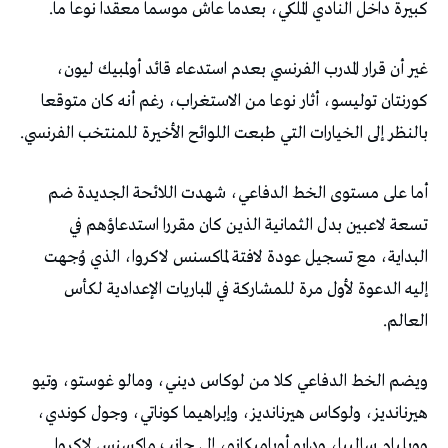
كبيرة داخل النادي الملكي، بعدما عاش موسما معقدا نوعا ما.
غير أن قرار المدرب الفرنسي بعدم استدعاء قائد أولمبيك ليون،
كورنتان توليسو، أثار نوعا من الاستغراب، رغم أنه كان متوقعا
بالنظر إلى الخيارات التي طبعت اللوائح الأخيرة للمنتخب الفرنسي.
أما على مستوى الخط الدفاعي، شهدت اللائحة الجديدة ضم
تسعة لاعبين بدل الثمانية الذين كان مقررا استدعاؤهم في
البداية، مع تسجيل عودة لافتة لماكسنس لاكروا، الذي وُجهت
إليه الدعوة لأول مرة للمشاركة في المباريات الإعدادية لكأس
العالم.
ويضم الخط الدفاعي كلا من لوكاس ديني، ومالو غوستو، وتيو
هيرنانديز، ولوكاس هيرنانديز، وإبراهيما كوناتي، وجول كوندي،
وويليام ساليبا، ودايو أوباميكانو، إلى جانب ماكسنس لاكروا.