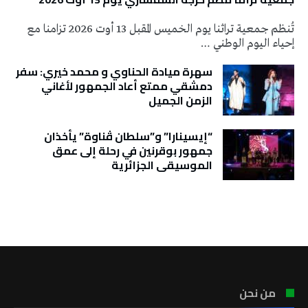
تُنظم جمعية تراثنا يوم الخميس المقبل 13 أوت 2026 تزامنا مع
إحياء اليوم الوطني …
سهرة ميادة الحناوي و محمد خيري: سفر
دمشقي ممتع أعاد الجمهور لأغاني
الزمن الجميل
“إيسينارا” و”سلطان ڤناوة” يأخذان
جمهور بوقرنين في رحلة إلى عمق
الموسيقى الجزائرية
تونس الطقس
من نحن