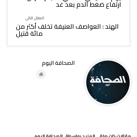
ارتفاع ضغط الدم بعد غد
الهند : العواصف العنيفة تخلف أكثر من
مائة قتيل
‭ ‬الصحافة‭ ‬اليوم
‫مقالات ذات صلة‬
‫‫المزيد بواسطة‬ ‬ ‭ ‬الصحافة‭ ‬اليوم