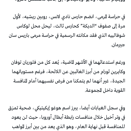
في حراسة المرمى، انضم حارس نادي لانس، روبين ريسّيه، لأول
مرة إلى صفوف “الديكة” كحارس ثالث، ليحل محل لوكاس
شوفالييه الذي فقد مكانته الرسمية في حراسة مرمى باريس سان
جيرمان.
ورغم استدعائهما في الأشهر الماضية، يُعد كل من فلوريان توفان
وكايرين ثورام من أبرز الغائبين عن اللائحة، فرغم مستوياتهما
الجيدة، غير أنهما لم يتمكنا من فرض نفسيهما أمام المنافسة
القوية داخل المجموعة.
وفي سجل الغيابات أيضا، يبرز اسم هوغو إيكيتيكي، ضحية تمزق
في وتر أخيل خلال منافسات رابطة أبطال أوروبا، حيث لن يعود
للمنافسة قبل نهاية العام، وهو الذي يعد من بين أبرز المواهب