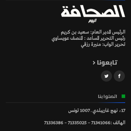
الرئيس المدير العام: سعيد بن كريم
رئيس التحرير المساعد : المنصف عويساوي
تحرير الواب: منيرة رزقي
تابعونا
اتصلوا بنا
17، نهج غاريبلدي ـ 1007 تونس
الهاتف :71341066 – 71335025 – 71336386