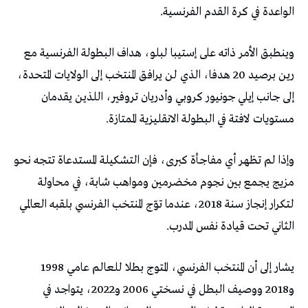
الواعدة في كرة القدم الفرنسية.
وينطبق الأمر ذاته على إستيبا لبلو، هداف البطولة الفرنسية مع
رين برصيد 20 هدفا، الذي لن يرافق المنتخب إلى الولايات المتحدة،
إلى جانب إيلي جونيور كروبي وأدريان تروفير، اللذين يقدمان
مستويات لافتة في البطولة الانقليزية الممتازة.
وإذا لم تظهر أي مفاجأة كبرى، فإن التشكيلة المستدعاة تتجه نحو
مزيج يجمع بين نجوم مخضرمين ومواهب شابة، في محاولة
لتكرار إنجاز سنة 2018، عندما توّج المنتخب الفرنسي بلقبه العالمي
الثاني تحت قيادة نفس المدرب.
يشار إلى أن المنتخب الفرنسي، المتوج بطلا للعالم عامي 1998
و2018 ووصيف البطل في نسختي 2006 و2022، يتواجد في