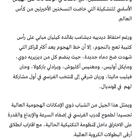
الأساسي للتشكيلة التي خاضت النسختين الأخيرتين من كأس
العالم.
ورغم احتفاظ ديدييه ديشامب بقائده كيليان مبابي على رأس
كتيبة تعج بالنجوم، إلا أن خط الهجوم يعد أكثر المراكز التي
شهدت ضخ دماء جديدة، حيث ينضم كل من ديزيريه دوي،
ومايكل أوليس، ومغنيس أكليوش، وبرادلي باركولا، وجان
فيليب ماتيتا، وريان شرقي إلى المنتخب الفرنسي في أول مشاركة
لهم في المونديال..
ويمثل هذا الجيل من الشباب ذوي الإمكانات الهجومية العالية
تجسيدا لطموح المدرب الفرنسي في إضفاء السرعة والإبداع والقدرة
على الاختراق داخل المنظومة التكتيكية الحالية، مع اقتراب انطلاق
أرقى البطولات الكروية العالمية.