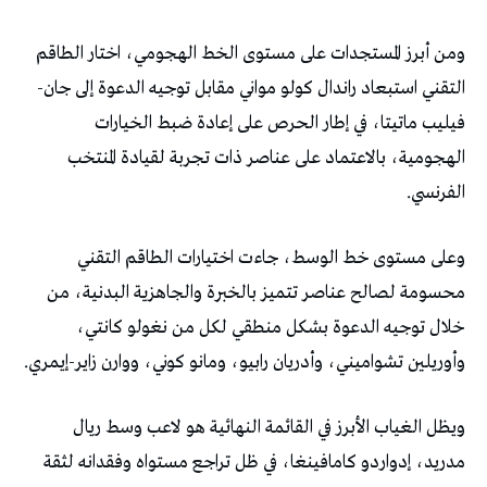
ومن أبرز المستجدات على مستوى الخط الهجومي، اختار الطاقم
التقني استبعاد راندال كولو مواني مقابل توجيه الدعوة إلى جان-
فيليب ماتيتا، في إطار الحرص على إعادة ضبط الخيارات
الهجومية، بالاعتماد على عناصر ذات تجربة لقيادة المنتخب
الفرنسي.
وعلى مستوى خط الوسط، جاءت اختيارات الطاقم التقني
محسومة لصالح عناصر تتميز بالخبرة والجاهزية البدنية، من
خلال توجيه الدعوة بشكل منطقي لكل من نغولو كانتي،
وأوريلين تشواميني، وأدريان رابيو، ومانو كوني، ووارن زاير-إيمري.
ويظل الغياب الأبرز في القائمة النهائية هو لاعب وسط ريال
مدريد، إدواردو كامافينغا، في ظل تراجع مستواه وفقدانه لثقة