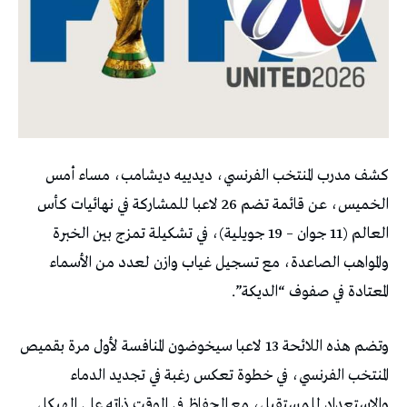
كشف مدرب المنتخب الفرنسي، ديدييه ديشامب، مساء أمس
الخميس، عن قائمة تضم 26 لاعبا للمشاركة في نهائيات كأس
العالم (11 جوان – 19 جويلية)، في تشكيلة تمزج بين الخبرة
والمواهب الصاعدة، مع تسجيل غياب وازن لعدد من الأسماء
المعتادة في صفوف “الديكة”.
وتضم هذه اللائحة 13 لاعبا سيخوضون المنافسة لأول مرة بقميص
المنتخب الفرنسي، في خطوة تعكس رغبة في تجديد الدماء
والاستعداد للمستقبل، مع الحفاظ في الوقت ذاته على الهيكل