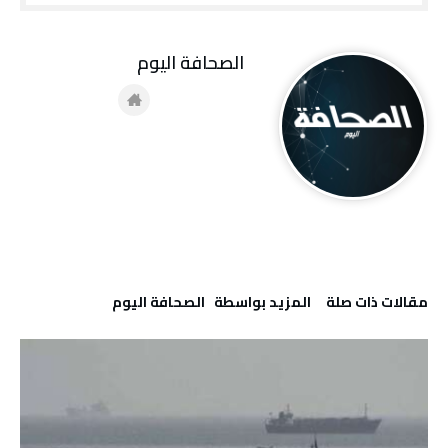
‭ ‬الصحافة‭ ‬اليوم
‫مقالات ذات صلة‬
‫‫المزيد بواسطة‬ ‬ ‭ ‬الصحافة‭ ‬اليوم