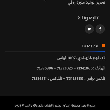
تحرير الواب: منيرة رزقي
تابعونا
اتصلوا بنا
17، نهج غاريبلدي ـ 1007 تونس
الهاتف :71341066 – 71335025 – 71336386
تلكس براس : 13880 TN – تلفاكس :71336584
جميع الحقوق محفوظة الشركة الجديدة للطباعة والصحافة والنشر © 2026