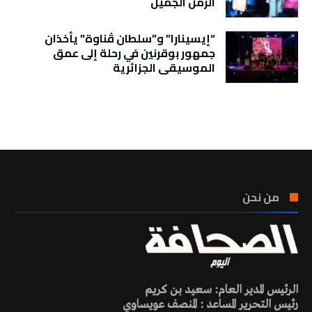
الزمن الجميل
“إيسينارا” و”سلطان ڤناوة” يأخذان
جمهور بوقرنين في رحلة إلى عمق
الموسيقى الجزائرية
تونس الطقس
من نحن
الرئيس المدير العام: سعيد بن كريم
رئيس التحرير المساعد : المنصف عويساوي