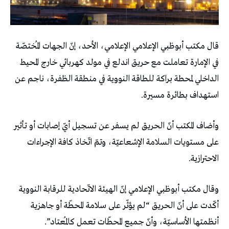
قال مكتب ‌أبوظبي ‌الإعلامي الإعلامي، ‌الأحد، إنّ الجهات المُختصّة
في الإمارة تعاملت ⁠مع حريق اندلع في مولد كهربائي خارج المحيط ​
الداخلي لمحطة براكة للطاقة النووية في ⁠منطقة الظفرة، ناجم عن
استهداف بطائرة ⁠مسيرة.
وأضاف المكتب أنّ الحريق لم يسفر عن تسجيل أيّ إصابات أو تأثير
على مستويات السلامة الإشعاعيّة، وتمّ اتّخاذ ​كافة الإجراءات
الاحترازية.
وقال مكتب أبوظبي الإعلامي إنّ الهيئة الاتّحادية ‌للرقابة النووية
أكّدت على أنّ الحريق “لم يؤثّر على سلامة المحطّة ⁠أو جاهزية
أنظمتها الأساسيّة، ‌وأنّ جميع المحطّات تعمل كالمُعتاد”.