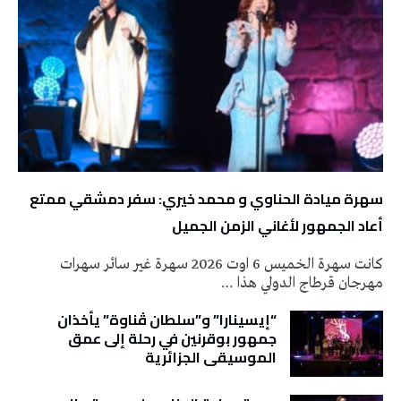
سهرة ميادة الحناوي و محمد خيري: سفر دمشقي ممتع
أعاد الجمهور لأغاني الزمن الجميل
كانت سهرة الخميس 6 اوت 2026 سهرة غير سائر سهرات
مهرجان قرطاج الدولي هذا …
“إيسينارا” و”سلطان ڤناوة” يأخذان
جمهور بوقرنين في رحلة إلى عمق
الموسيقى الجزائرية