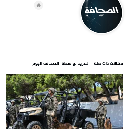
‫مقالات ذات صلة‬
‫‫المزيد بواسطة‬ ‬ ‭ ‬الصحافة‭ ‬اليوم