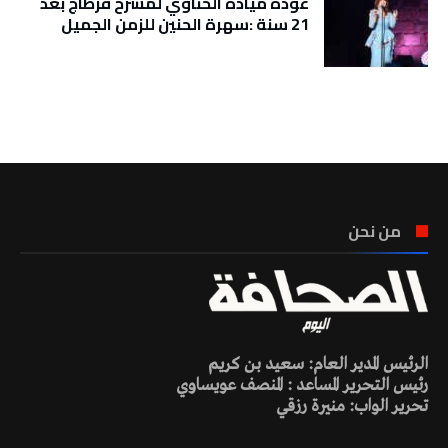
عودة ميادة الحناوي لمسرح قرطاج بعد
21 سنة :سهرة الحنين للزمن الجميل
تونس الطقس
من نحن
الرئيس المدير العام: سعيد بن كريم
رئيس التحرير المساعد : المنصف عويساوي
تحرير الواب: منيرة رزقي