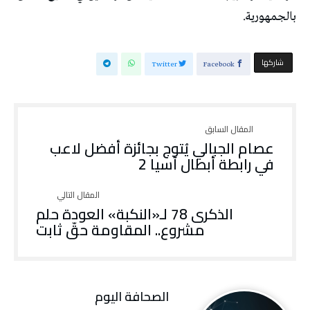
بالجمهورية.
‫‫ شاركها‬
Twitter
Facebook
عصام الجبالي يُتوج بجائزة أفضل لاعب
في رابطة أبطال آسيا 2
الذكرى 78 لـ«النكبة» العودة حلم
مشروع.. المقاومة حقّ ثابت
‭ ‬الصحافة‭ ‬اليوم