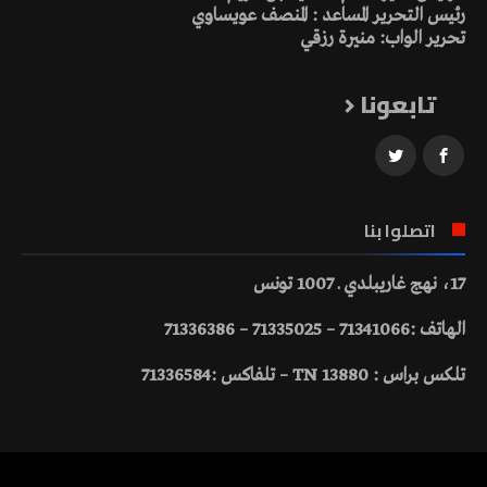
رئيس التحرير المساعد : المنصف عويساوي
تحرير الواب: منيرة رزقي
تابعونا
اتصلوا بنا
17، نهج غاريبلدي ـ 1007 تونس
الهاتف :71341066 – 71335025 – 71336386
تلكس براس : 13880 TN – تلفاكس :71336584