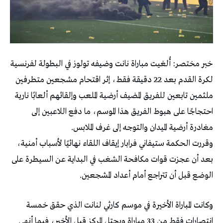
خبر مختصر: أُلغيت مباراة نانت وضيفه تولوز في البطولة لفرنسية
لكرة القدم بعد 22 دقيقة فقط، إثر اقتحام مشجعين متطرفين
ملثمين تابعين للفريق المضيف أرضية الملعب وإلقائهم ألعابًا نارية
احتجاجًا على هبوط الفريق هذا الموسم، ما دفع اللاعبين إلى
مغادرة أرضية الميدان والتوجه إلى غرف الملابس.
وقررت الحكمة ستيفاني فرابار إيقاف اللقاء نهائيًا لأسباب أمنية،
بعد أن عجزت قوات مكافحة الشغب في البداية عن السيطرة على
الوضع قبل أن تتراجع أمام أعداد المشجعين.
وكانت المباراة الأخيرة في موسم كارثي لنانت الذي حقق خمسة
انتصارات فقط من 33 مباراة ويحتل المركز قبل الأخير، فيما أنهى