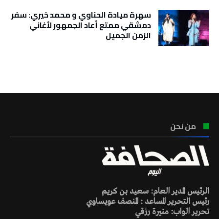
سهرة ميادة الحناوي و محمد خيري: سفر
دمشقي ممتع أعاد الجمهور لأغاني
الزمن الجميل
تونس الطقس
من نحن
الرئيس المدير العام: سعيد بن كريم
رئيس التحرير المساعد : المنصف عويساوي
تحرير الواب: منيرة رزقي