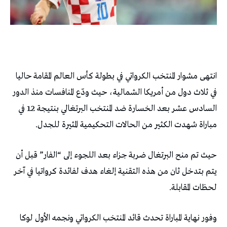
انتهى مشوار المنتخب الكرواتي في بطولة كأس العالم المقامة حاليا
في ثلاث دول من أمريكا الشمالية، حيث ودّع المنافسات منذ الدور
السادس عشر بعد الخسارة ضد المنتخب البرتغالي بنتيجة 2ـ1 في
مباراة شهدت الكثير من الحالات التحكيمية المثيرة للجدل.
حيث تم منح البرتغال ضربة جزاء بعد اللجوء إلى “الفار” قبل أن
يتم بتدخل ثان من هذه التقنية إلغاء هدف لفائدة كرواتيا في آخر
لحظات المقابلة.
وفور نهاية المباراة تحدث قائد المنتخب الكرواتي ونجمه الأول لوكا