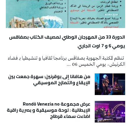
الدورة 33 من المهرجان الوطني لمصيف الكتاب بصفاقس
يومي 6 و 7 اوت الجاري
تنظم المكتبة الجهوية بصفاقس برنامجا ثقافيا و تنشيطيا بـ فضاء
الكرنيش، يومي الخميس 06 …
من هافانا إلى بوقرنين: سهرة جمعت بين
الإيقاع والتمازج الموسيقي
عرض مجموعة Rondò Venezia no
الإيطالية : لوحة موسيقية و بصرية راقية
اضاءت سماء قرطاج