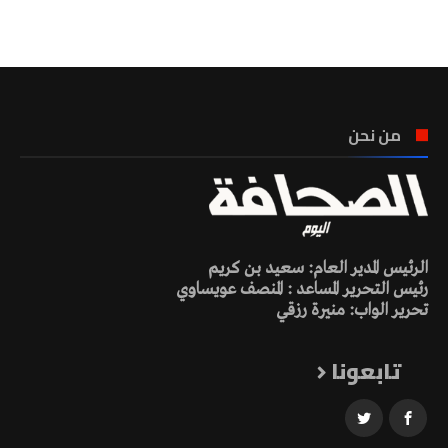
تونس الطقس
من نحن
الرئيس المدير العام: سعيد بن كريم
رئيس التحرير المساعد : المنصف عويساوي
تحرير الواب: منيرة رزقي
تابعونا