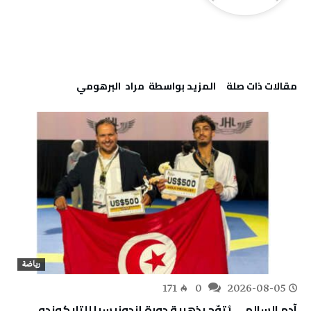
‫مقالات ذات صلة‬
‫‫المزيد بواسطة‬ ‬ مراد‭ ‬ البرهومي
رياضة
171
0
2026-08-05
آدم السالمي يُتوّج بذهبية دورة إندونيسيا للتايكوندو