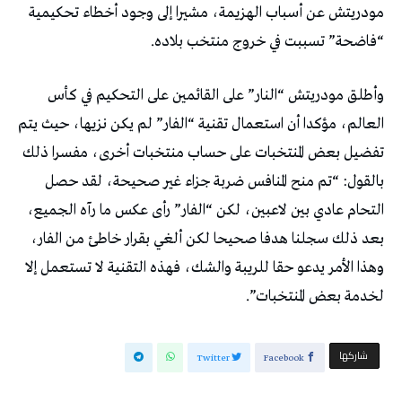
مودريتش عن أسباب الهزيمة، مشيرا إلى وجود أخطاء تحكيمية
“فاضحة” تسببت في خروج منتخب بلاده.
وأطلق مودريتش “النار” على القائمين على التحكيم في كأس
العالم، مؤكدا أن استعمال تقنية “الفار” لم يكن نزيها، حيث يتم
تفضيل بعض المنتخبات على حساب منتخبات أخرى، مفسرا ذلك
بالقول: “تم منح المنافس ضربة جزاء غير صحيحة، لقد حصل
التحام عادي بين لاعبين، لكن “الفار” رأى عكس ما رآه الجميع،
بعد ذلك سجلنا هدفا صحيحا لكن ألغي بقرار خاطئ من الفار،
وهذا الأمر يدعو حقا للريبة والشك، فهذه التقنية لا تستعمل إلا
لخدمة بعض المنتخبات”.
‫‫ شاركها‬
Twitter
Facebook