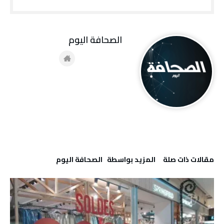
‭ ‬الصحافة‭ ‬اليوم
‫مقالات ذات صلة‬
‫‫المزيد بواسطة‬ ‬ ‭ ‬الصحافة‭ ‬اليوم