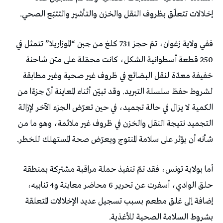
إخلالات تتعلّق بظروف النقل والخزن والتأشير والتتبّع الصحي.
ففي ولاية زغوان، تمّ حجز 731 كلغ من جبن “الموزاريلا” تتمثل في
250 قطعة أسطوانية الشكل، كانت محمّلة على متن شاحنة
خفيفة معدّة لنقل البضائع في ظروف غير صحية وغير مطابقة
لشروط حفظ سلسلة التبريد. وقد تبيّن أثناء المعاينة أنّ جزءًا من
الكمية لا يزال في حالة تجميد، في حين تعرّض الجزء الآخر لإزالة
التجميد نتيجة النقل والخزن في ظروف غير ملائمة، وهو ما من
شأنه أن يؤثر على سلامة المنتوج ويعرّض صحة المستهلك للخطر.
أما بولاية تونس، فقد تمّ تنفيذ حملة مراقبة مشتركة بمنطقة
حلق الوادي، أسفرت عن تحرير 6 محاضر معاينة و4 تنابيه،
إضافة إلى غلق مطعم بسبب تسجيل عديد الإخلالات المتعلقة
بشروط السلامة الصحية للأغذية.