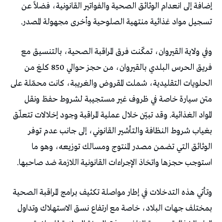
إضافة إلى انعدام الوثائق الصحية والفواتير القانونية، فضلاً عن
تسجيل مواد غذائية منتهية الصلوحية وأخرى مجهولة المصدر.
وفي ولاية القيروان، تمكّنت فرق المراقبة الصحية، بالتنسيق مع
فريق الحرس البلدي بالقيروان، من حجز حوالي 850 كلغ من
الحلويات التقليدية، شملت المقروض والغريبة، كانت محمّلة على
متن سيارة خاصة في ظروف غير مستجيبة لشروط حفظ ونقل
المواد الغذائية. وقد تبيّن خلال عملية المراقبة وجود إخلالات تتعلّق
بغياب شروط النظافة والتأشير القانوني، إلى جانب عدم توفر
الوثائق التي تضمن مصدر المنتوج ومسالك توزيعه، وهو ما
استوجب حجزها واتخاذ الإجراءات القانونية اللازمة ضد صاحبها.
وتأتي هذه التدخلات في إطار مواصلة تكثيف برامج المراقبة الصحية
بمختلف جهات البلاد، خاصة مع ارتفاع نسق الاستهلاك وتداول