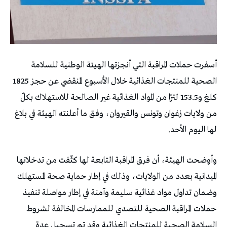
أسفرت حملات المراقبة التي أنجزتها الهيئة الوطنية للسلامة
الصحية للمنتجات الغذائية خلال الأسبوع المنقضي عن حجز 1825
كلغ و153.5 لترًا من المواد الغذائية غير الصالحة للاستهلاك بكلّ
من ولايات زغوان وتونس والقيروان، وفق ما أعلنته الهيئة في بلاغ
لها اليوم الأحد.
وأوضحت الهيئة، أن فرق المراقبة التابعة لها كثّفت من تدخلاتها
الميدانية بعدد من الولايات، وذلك في إطار حماية صحة المستهلك
وضمان تداول مواد غذائية سليمة وآمنة في إطار مواصلة تنفيذ
حملات المراقبة الصحية للتصدي للممارسات المخالفة لشروط
السلامة الصحية للمنتجات الغذائية وقد تم تسجيل عدة