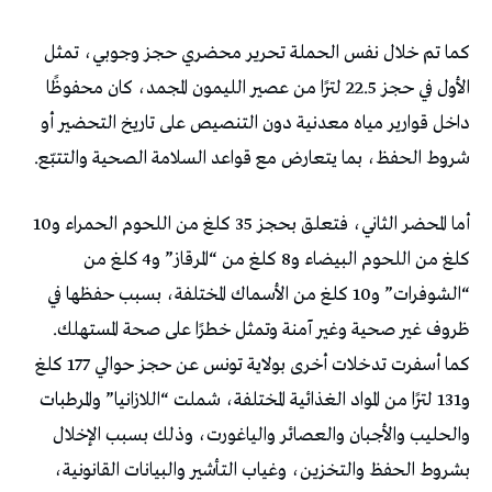
كما تم خلال نفس الحملة تحرير محضري حجز وجوبي، تمثل
الأول في حجز 22.5 لترًا من عصير الليمون المجمد، كان محفوظًا
داخل قوارير مياه معدنية دون التنصيص على تاريخ التحضير أو
شروط الحفظ، بما يتعارض مع قواعد السلامة الصحية والتتبّع.
أما المحضر الثاني، فتعلق بحجز 35 كلغ من اللحوم الحمراء و10
كلغ من اللحوم البيضاء و8 كلغ من “المرقاز” و4 كلغ من
“الشوفرات” و10 كلغ من الأسماك المختلفة، بسبب حفظها في
ظروف غير صحية وغير آمنة وتمثل خطرًا على صحة المستهلك.
كما أسفرت تدخلات أخرى بولاية تونس عن حجز حوالي 177 كلغ
و131 لترًا من المواد الغذائية المختلفة، شملت “اللازانيا” والمرطبات
والحليب والأجبان والعصائر والياغورت، وذلك بسبب الإخلال
بشروط الحفظ والتخزين، وغياب التأشير والبيانات القانونية،