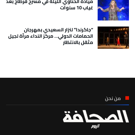
ميادة الحناوي الليلة في مسرح قرطاج بعد
غياب 10 سنوات
“جاكرندا” لنزار السعيدي بمهرجان
الحمامات الدولي… مركز النداء مرآة لجيل
مثقل بالانتظار
تونس الطقس
من نحن