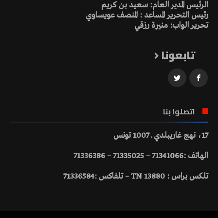
الرئيس المدير العام: سعيد بن كريم
رئيس التحرير المساعد : المنصف عويساوي
تحرير الواب: منيرة رزقي
تابعونا
اتصلوا بنا
17، نهج غاريبلدي ـ 1007 تونس
الهاتف :71341066 – 71335025 – 71336386
تلكس براس : 13880 TN – تلفاكس :71336584