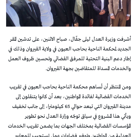
أشرفت وزيرة العدل ليلى جفّال، صباح الاثنين، على تدشين المقر
الجديد لمحكمة الناحية بحاجب العيون في ولاية القيروان وذلك في
إطار دعم البنية التحتية للمرفق القضائي وتحسين ظروف العمل
والخدمات المسداة للمتقاضين بجهة القيروان.
ومن المنتظر أن تُساهم محكمة الناحية بحاجب العيون في تقريب
الخدمات القضائية لفائدة المواطنين، بعد أن كانوا يتنقلون إلى
مدينة القيروان التي تبعد حوالي 65 كيلومترا، إلى جانب تخفيف
ويأتي هذا المشروع في سياق توجّه وزارة العدل نحو تطوير
المؤسسات القضائية بمختلف الجهات بما يضمن تقريب الخدمات
العدلية من المواطنين وتوفير فضاءات عمل تستجيب للمعايير