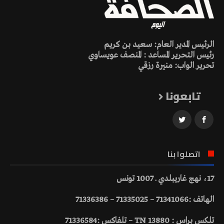
الرئيس المدير العام: سعيد بن كريم
رئيس التحرير المساعد : المنصف عويساوي
تحرير الواب: منيرة رزقي
تابعونا
اتصلوا بنا
17، نهج غاريبلدي ـ 1007 تونس
الهاتف :71341066 – 71335025 – 71336386
تلكس براس : 13880 TN – تلفاكس :71336584