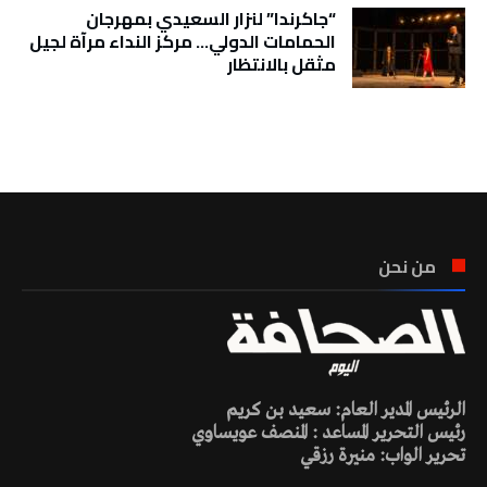
“جاكرندا” لنزار السعيدي بمهرجان
الحمامات الدولي… مركز النداء مرآة لجيل
مثقل بالانتظار
تونس الطقس
من نحن
الرئيس المدير العام: سعيد بن كريم
رئيس التحرير المساعد : المنصف عويساوي
تحرير الواب: منيرة رزقي