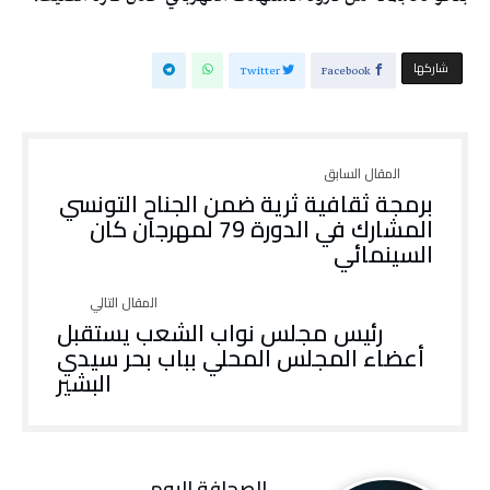
‫‫ شاركها‬
Twitter
Facebook
برمجة ثقافية ثرية ضمن الجناح التونسي
المشارك في الدورة 79 لمهرجان كان
السينمائي
رئيس مجلس نواب الشعب يستقبل
أعضاء المجلس المحلي بباب بحر سيدي
البشير
‭ ‬الصحافة‭ ‬اليوم