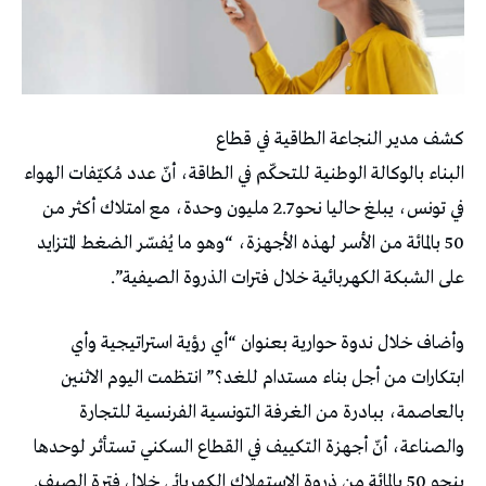
كشف مدير النجاعة الطاقية في قطاع
البناء بالوكالة الوطنية للتحكّم في الطاقة، أنّ عدد مُكيّفات الهواء
في تونس، يبلغ حاليا نحو 2.7 مليون وحدة، مع امتلاك أكثر من
50 بالمائة من الأسر لهذه الأجهزة، “وهو ما يُفسّر الضغط المتزايد
على الشبكة الكهربائية خلال فترات الذروة الصيفية”.
وأضاف خلال ندوة حوارية بعنوان “أي رؤية استراتيجية وأي
ابتكارات من أجل بناء مستدام للغد؟” انتظمت اليوم الاثنين
بالعاصمة، ببادرة من الغرفة التونسية الفرنسية للتجارة
والصناعة، أنّ أجهزة التكييف في القطاع السكني تستأثر لوحدها
بنحو 50 بالمائة من ذروة الاستهلاك الكهربائي خلال فترة الصيف.