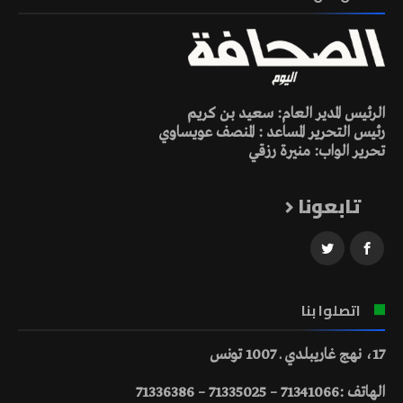
الرئيس المدير العام: سعيد بن كريم
رئيس التحرير المساعد : المنصف عويساوي
تحرير الواب: منيرة رزقي
تابعونا
اتصلوا بنا
17، نهج غاريبلدي ـ 1007 تونس
الهاتف :71341066 – 71335025 – 71336386