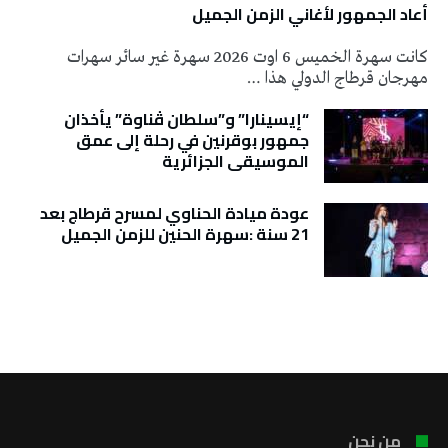
أعاد الجمهور لأغاني الزمن الجميل
كانت سهرة الخميس 6 اوت 2026 سهرة غير سائر سهرات
مهرجان قرطاج الدولي هذا …
“إيسينارا” و”سلطان ڤناوة” يأخذان
جمهور بوقرنين في رحلة إلى عمق
الموسيقى الجزائرية
عودة ميادة الحناوي لمسرح قرطاج بعد
21 سنة :سهرة الحنين للزمن الجميل
تونس الطقس
من نحن