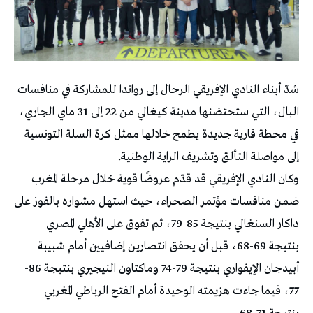
شدّ أبناء النادي الإفريقي الرحال إلى رواندا للمشاركة في منافسات
البال، التي ستحتضنها مدينة كيغالي من 22 إلى 31 ماي الجاري،
في محطة قارية جديدة يطمح خلالها ممثل كرة السلة التونسية
إلى مواصلة التألق وتشريف الراية الوطنية.
وكان النادي الإفريقي قد قدّم عروضًا قوية خلال مرحلة المغرب
ضمن منافسات مؤتمر الصحراء، حيث استهل مشواره بالفوز على
داكار السنغالي بنتيجة 85-79، ثم تفوق على الأهلي المصري
بنتيجة 69-68، قبل أن يحقق انتصارين إضافيين أمام شبيبة
أبيدجان الإيفواري بنتيجة 79-74 وماكتاون النيجيري بنتيجة 86-
77، فيما جاءت هزيمته الوحيدة أمام الفتح الرباطي المغربي