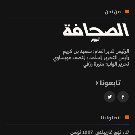
من نحن
الرئيس المدير العام: سعيد بن كريم
رئيس التحرير المساعد : المنصف عويساوي
تحرير الواب: منيرة رزقي
تابعونا
اتصلوا بنا
17، نهج غاريبلدي ـ 1007 تونس