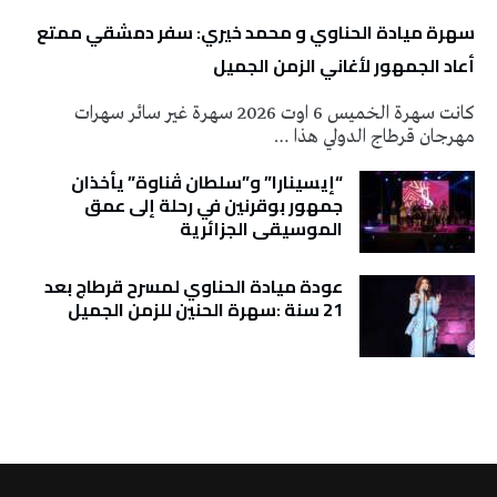
سهرة ميادة الحناوي و محمد خيري: سفر دمشقي ممتع
أعاد الجمهور لأغاني الزمن الجميل
كانت سهرة الخميس 6 اوت 2026 سهرة غير سائر سهرات
مهرجان قرطاج الدولي هذا …
“إيسينارا” و”سلطان ڤناوة” يأخذان
جمهور بوقرنين في رحلة إلى عمق
الموسيقى الجزائرية
عودة ميادة الحناوي لمسرح قرطاج بعد
21 سنة :سهرة الحنين للزمن الجميل
تونس الطقس