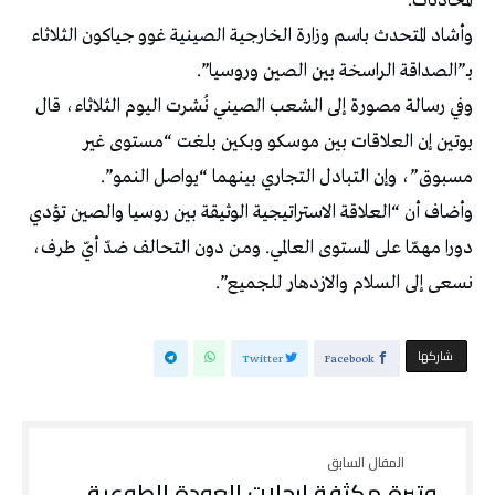
المحادثات.
وأشاد المتحدث باسم وزارة الخارجية الصينية غوو جياكون الثلاثاء
بـ”الصداقة الراسخة بين الصين وروسيا”.
وفي رسالة مصورة إلى الشعب الصيني نُشرت اليوم الثلاثاء، قال
بوتين إن العلاقات بين موسكو وبكين بلغت “مستوى غير
مسبوق”، وإن التبادل التجاري بينهما “يواصل النمو”.
وأضاف أن “العلاقة الاستراتيجية الوثيقة بين روسيا والصين تؤدي
دورا مهمّا على المستوى العالمي. ومن دون التحالف ضدّ أيّ طرف،
نسعى إلى السلام والازدهار للجميع”.
‫‫ شاركها‬
Twitter
Facebook
وتيرة مكثفة لرحلات العودة الطوعية