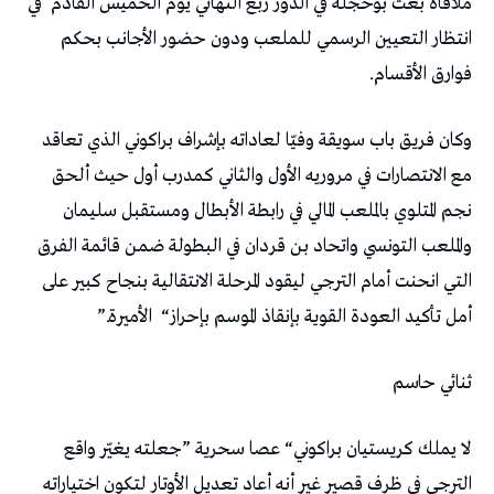
‬ملاقاة‭ ‬بعث‭ ‬بوحجلة‭ ‬في‭ ‬الدور‭ ‬ربع‭ ‬النهائي‭ ‬يوم‭ ‬الخميس‭ ‬القادم‭
‬فوارق‭ ‬الأقسام‭. ‬
‬أمل‭ ‬تأكيد‭ ‬العودة‭ ‬القوية‭ ‬بإنقاذ‭ ‬الموسم‭ ‬بإحراز‭
“‬الأميرة‭”. ‬
ثنائي‭ ‬حاسم