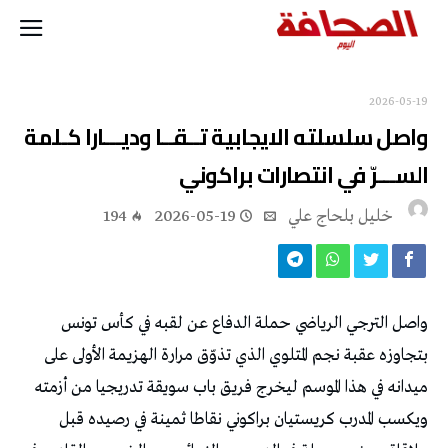
2026-05-19
‬الســـرّ‭ ‬في‭ ‬انتصارات‭ ‬براكوني
خليل‭ ‬بلحاج‭ ‬علي
2026-05-19
194