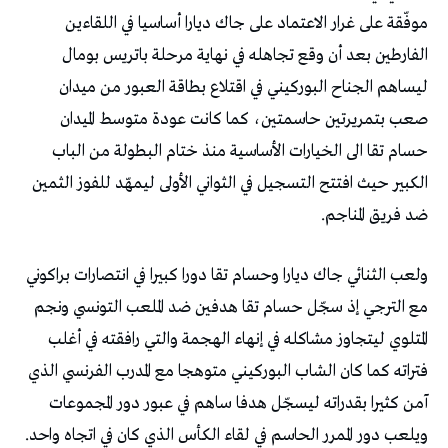
‬ضد‭ ‬فريق‭ ‬المناجم‭. ‬
‬ويلعب‭ ‬دور‭ ‬الممرر‭ ‬الحاسم‭ ‬في‭ ‬لقاء‭ ‬الكأس‭ ‬الذي‭ ‬كان‭ ‬في‭ ‬اتجاه‭ ‬واحد‭. ‬