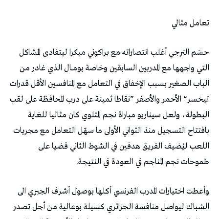
تعامل‭ ‬مثالي
‬طموحات‭ ‬نجم‭ ‬المناجم‭ ‬في‭ ‬العودة‭ ‬في‭ ‬النتيجة‭. ‬