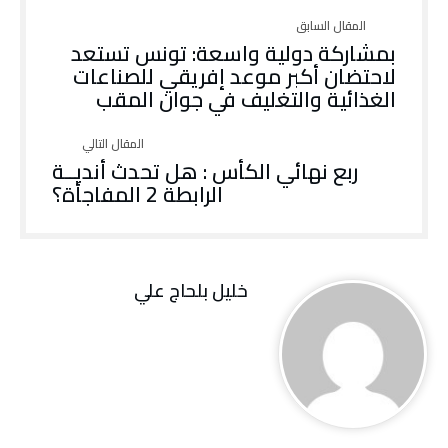
‬الغذائية‭ ‬والتغليف‭ ‬في‭ ‬جوان‭ ‬المقب
‬الرابطة‭ ‬2‭ ‬المفاجأة؟
خليل‭ ‬بلحاج‭ ‬علي