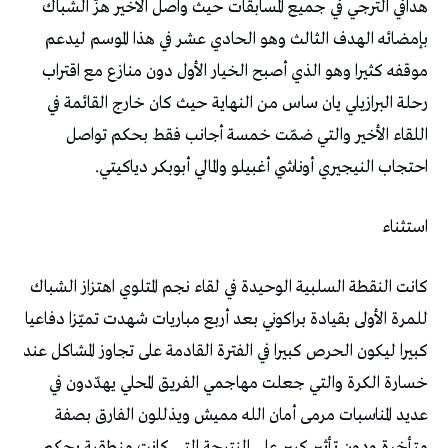
‬احتجاب‭ ‬النيجيري‭ ‬أوناشي‭ ‬أغبيلو‭ ‬والمالي‭ ‬أبوبكر‭ ‬دياكيتي‭. ‬
استثناء