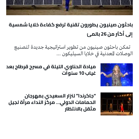
باحثون صينيون يطورون تقنية ترفع كفاءة خلايا شمسية
إلى أكثر من 26 بالمئ
تمكن باحثون صينيون من تطوير استراتيجية جديدة لتصنيع
الوصلات المعدنية في خلايا السيليكون …
ميادة الحناوي الليلة في مسرح قرطاج بعد
غياب 10 سنوات
“جاكرندا” لنزار السعيدي بمهرجان
الحمامات الدولي… مركز النداء مرآة لجيل
مثقل بالانتظار
تونس الطقس