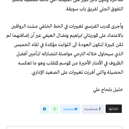
‬التفوق‭ ‬الجلي‭ ‬لفريق‭ ‬باب‭ ‬سويقة‭. ‬
‬الحصيلة‭ ‬والتي‭ ‬أفرزت‭ ‬تغييرات‭ ‬على‭ ‬الصعيد‭ ‬الإداري‭. ‬
خليل‭ ‬بلحاج‭ ‬علي
‫‫ شاركها‬
Twitter
Facebook