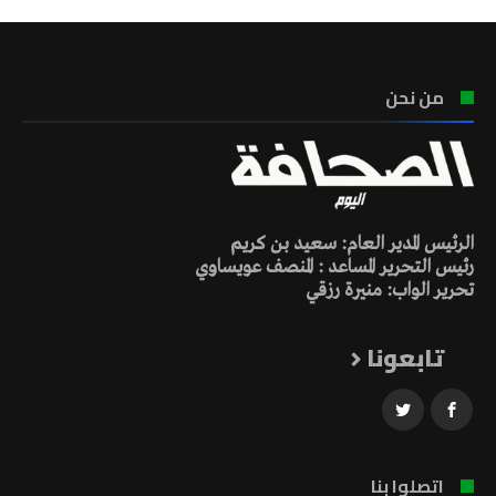
من نحن
الرئيس المدير العام: سعيد بن كريم
رئيس التحرير المساعد : المنصف عويساوي
تحرير الواب: منيرة رزقي
تابعونا
اتصلوا بنا