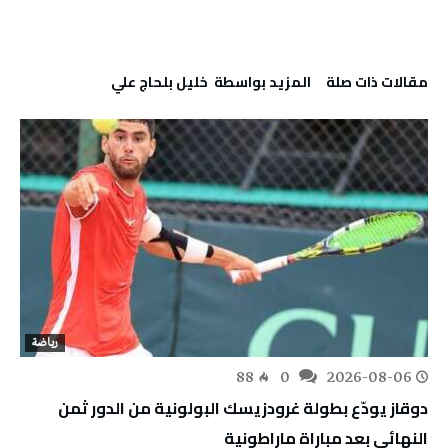
‫مقالات ذات صلة‬
‫‫المزيد بواسطة‬ ‬ خليل‭ ‬بلحاج‭ ‬علي
رياضة
88
0
2026-08-06
دوقاز يودّع بطولة غرودزيسك البولونية من الدور ثمن
النهائي بعد مباراة ماراطونية