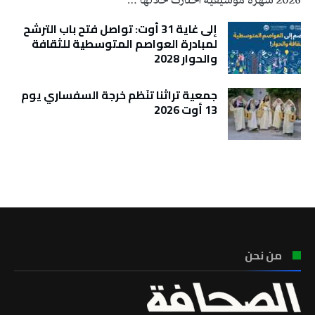
2026 سهرة موسيقية اختارت خلالها …
إلى غاية 31 أوت: تواصل فتح باب الترشح
لمبادرة العواصم المتوسطية للثقافة
والحوار 2028
جمعية تراثنا تنَظم خرجة السفساري يوم
13 أوت 2026
تونس الطقس
من نحن