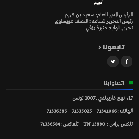
الرئيس المدير العام: سعيد بن كريم
رئيس التحرير المساعد : المنصف عويساوي
تحرير الواب: منيرة رزقي
تابعونا
اتصلوا بنا
17، نهج غاريبلدي ـ 1007 تونس
الهاتف :71341066 – 71335025 – 71336386
تلكس براس : 13880 TN – تلفاكس :71336584