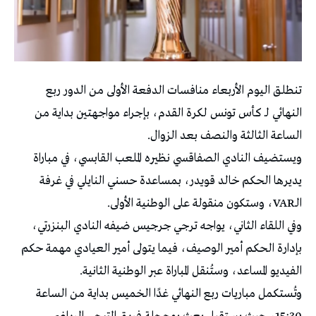
تنطلق اليوم الأربعاء منافسات الدفعة الأولى من الدور ربع
النهائي لـ كأس تونس لكرة القدم، بإجراء مواجهتين بداية من
الساعة الثالثة والنصف بعد الزوال.
ويستضيف النادي الصفاقسي نظيره الملعب القابسي، في مباراة
يديرها الحكم خالد قويدر، بمساعدة حسني النايلي في غرفة
الـVAR، وستكون منقولة على الوطنية الأولى.
وفي اللقاء الثاني، يواجه ترجي جرجيس ضيفه النادي البنزرتي،
بإدارة الحكم أمير الوصيف، فيما يتولى أمير العيادي مهمة حكم
الفيديو المساعد، وستُنقل المباراة عبر الوطنية الثانية.
وتُستكمل مباريات ربع النهائي غدًا الخميس بداية من الساعة