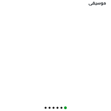
‬موسيقى