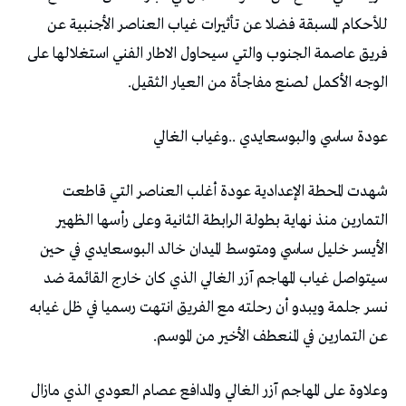
‬الوجه‭ ‬الأكمل‭ ‬لصنع‭ ‬مفاجأة‭ ‬من‭ ‬العيار‭ ‬الثقيل‭. ‬
عودة‭ ‬ساسي‭ ‬والبوسعايدي‭.. ‬وغياب‭ ‬الغالي
‬عن‭ ‬التمارين‭ ‬في‭ ‬المنعطف‭ ‬الأخير‭ ‬من‭ ‬الموسم‭. ‬