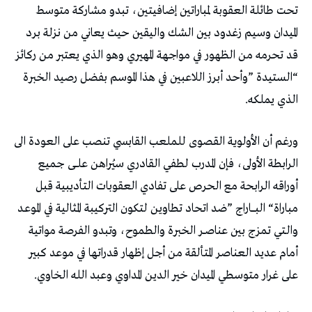
‬الذي‭ ‬يملكه‭. ‬
‬على‭ ‬غرار‭ ‬متوسطي‭ ‬الميدان‭ ‬خير‭ ‬الدين‭ ‬المداوي‭ ‬وعبد‭ ‬الله‭ ‬الخاوي‭. ‬