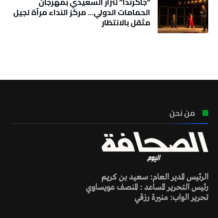
“جاكرندا” لنزار السعيدي بمهرجان
الحمامات الدولي… مركز النداء مرآة لجيل
مثقل بالانتظار
تونس الطقس
من نحن
الرئيس المدير العام: سعيد بن كريم
رئيس التحرير المساعد : المنصف عويساوي
تحرير الواب: منيرة رزقي