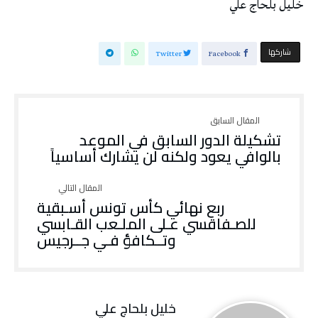
خليل‭ ‬بلحاج‭ ‬علي
‫‫ شاركها‬
Twitter
Facebook
تشكيلة‭ ‬الدور‭ ‬السابق‭ ‬في‭ ‬الموعد
بالوافي‭ ‬يعود‭ ‬ولكنه‭ ‬لن‭ ‬يشارك‭ ‬أساسياً
‬وتــكافؤ‭ ‬فـي‭ ‬جــرجيس
خليل‭ ‬بلحاج‭ ‬علي