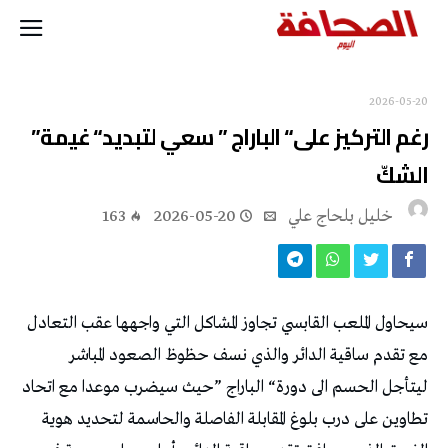
2026-05-20
رغم‭ ‬التركيز‭ ‬على‭ “‬الباراج‭” ‬ سعي‭ ‬لتبديد‭ “‬غيمة‭”
‬الشكّ
خليل‭ ‬بلحاج‭ ‬علي
2026-05-20
163