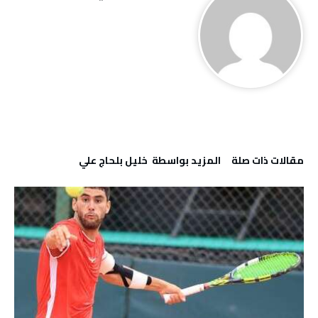
‫مقالات ذات صلة‬
‫‫المزيد بواسطة‬ ‬ خليل‭ ‬بلحاج‭ ‬علي