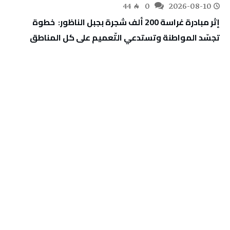
44
0
2026-08-10
‬تجسّد‭ ‬المواطنة‭ ‬وتستدعي‭ ‬التّعميم‭ ‬على‭ ‬كل‭ ‬المناطق‭ ‬