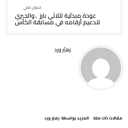
‬لتدعيم‭ ‬أرقامه‭ ‬في‭ ‬مسابقة‭ ‬الكأس
زهيّر‭ ‬ورد
‫مقالات ذات صلة‬
‫‫المزيد بواسطة‬ ‬ زهيّر‭ ‬ورد