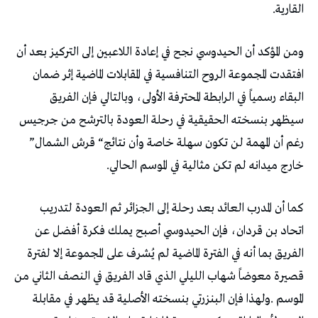
‬القارية‭.‬
‬رغم‭ ‬أن‭ ‬المهمة‭ ‬لن‭ ‬تكون‭ ‬سهلة‭ ‬خاصة‭ ‬وأن‭ ‬نتائج‭ “‬قرش‭ ‬الشمال‭”
‬خارج‭ ‬ميدانه‭ ‬لم‭ ‬تكن‭ ‬مثالية‭ ‬في‭ ‬الموسم‭ ‬الحالي‭.‬