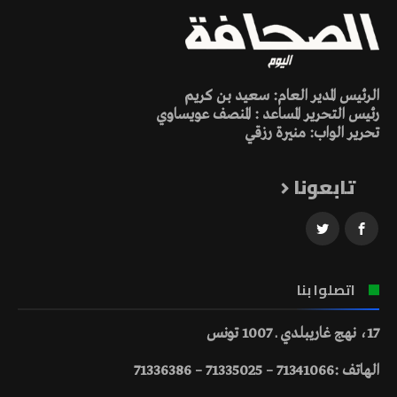
الرئيس المدير العام: سعيد بن كريم
رئيس التحرير المساعد : المنصف عويساوي
تحرير الواب: منيرة رزقي
تابعونا
اتصلوا بنا
17، نهج غاريبلدي ـ 1007 تونس
الهاتف :71341066 – 71335025 – 71336386