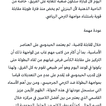
‬قوية‭ ‬باستثناء‭ ‬مواجهة‭ ‬الترجي‭ ‬الرياضي‭.‬
عودة‭ ‬مهمة