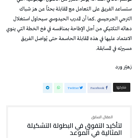
‬مسيرته‭ ‬في‭ ‬المسابقة‭.‬
زهيّر‭ ‬ورد
‫‫ شاركها‬
Twitter
Facebook
‬المثالية‭ ‬في‭ ‬الموعد‭ ‬