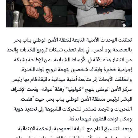
تمكنت الوحدات الأمنية التابعة لمنطقة الأمن الوطني بباب بحر
بالعاصمة يوم أمس، في إطار تعقب شبكات ترويج المخدرات والحد
من انتشار هذه الآفة في الأوساط الشبابية، من الإطاحة بشبكة
إجرامية خطيرة وايقاف شخصين بتهمة ترويج المواد المخدرة.
وانطلقت الأبحاث إثر متابعة أمنية ميدانية دقيقة قام بها رئيس
مركز الأمن الوطني بنهج “كولونيا” رفقة أعوانه، وتحت الإشراف
المباشر لرئيس منطقة الأمن الوطني بباب بحر. حيث أفضت
التحريات والترصد المستمر للتحركات المشبوهة إلى تحديد هوية
ومكان تواجد المظنون فيهما بدقة.
وبعد التنسيق التام مع النيابة العمومية بالمحكمة الابتدائية