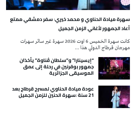
سهرة ميادة الحناوي و محمد خيري: سفر دمشقي ممتع
أعاد الجمهور لأغاني الزمن الجميل
كانت سهرة الخميس 6 اوت 2026 سهرة غير سائر سهرات
مهرجان قرطاج الدولي هذا …
“إيسينارا” و”سلطان ڤناوة” يأخذان
جمهور بوقرنين في رحلة إلى عمق
الموسيقى الجزائرية
عودة ميادة الحناوي لمسرح قرطاج بعد
21 سنة :سهرة الحنين للزمن الجميل
تونس الطقس