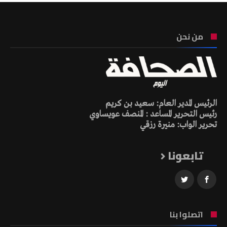
من نحن
الرئيس المدير العام: سعيد بن كريم
رئيس التحرير المساعد : المنصف عويساوي
تحرير الواب: منيرة رزقي
تابعونا
اتصلوا بنا