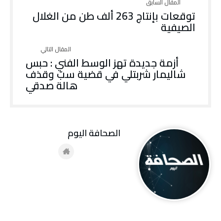
توقعات بإنتاج 263 ألف طن من الغلال
الصيفية
أزمة جديدة تهز الوسط الفني : حبس
شاليمار شربتلي في قضية سبّ وقذف
هالة صدقي
‭ ‬الصحافة‭ ‬اليوم