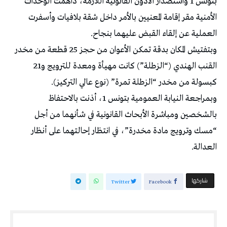
بتونس 1 واستصدار الأذون القانونية اللازمة، داهمت الوحدات
الأمنية مقر إقامة المعنيين بالأمر داخل شقة بلافيات وأسفرت
العملية عن إلقاء القبض عليهما بنجاح.
وبتفتيش المكان بدقة تمكن الأعوان من حجز 25 قطعة من مخدر
القنب الهندي (“الزطلة”) كانت مهيأة ومعدة للترويج و21
كبسولة من مخدر “الزطلة تمرة” (نوع عالي التركيز).
وبمراجعة النيابة العمومية بتونس 1، أذنت بالاحتفاظ
بالشخصين ومباشرة الأبحاث القانونية في شأنهما من أجل
“مسك وترويج مادة مخدرة”، في انتظار إحالتهما على أنظار
العدالة.
‫‫ شاركها‬
Twitter
Facebook