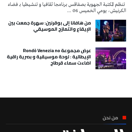
تنظم المكتبة الجهوية بصفاقس برنامجا ثقافيا و تنشيطيا بـ فضاء
الكرنيش، يومي الخميس 06 …
من هافانا إلى بوقرنين: سهرة جمعت بين
الإيقاع والتمازج الموسيقي
عرض مجموعة Rondò Venezia no
الإيطالية : لوحة موسيقية و بصرية راقية
اضاءت سماء قرطاج
تونس الطقس
من نحن