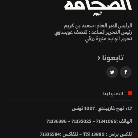
الرئيس المدير العام: سعيد بن كريم
رئيس التحرير المساعد : المنصف عويساوي
تحرير الواب: منيرة رزقي
تابعونا
اتصلوا بنا
17، نهج غاريبلدي ـ 1007 تونس
الهاتف :71341066 – 71335025 – 71336386
تلكس براس : 13880 TN – تلفاكس :71336584