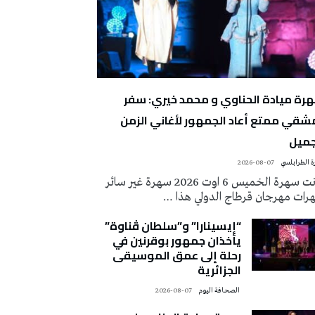
رة ميادة الحناوي و محمد خيري: سفر
شقي ممتع أعاد الجمهور لأغاني الزمن
جميل
 الطرابلسي
2026-08-07
كانت سهرة الخميس 6 اوت 2026 سهرة غير سائر
رات مهرجان قرطاج الدولي هذا …
“إيسينارا” و”سلطان ڤناوة”
يأخذان جمهور بوقرنين في
رحلة إلى عمق الموسيقى
الجزائرية
‭ ‬الصحافة‭ ‬اليوم
2026-08-07