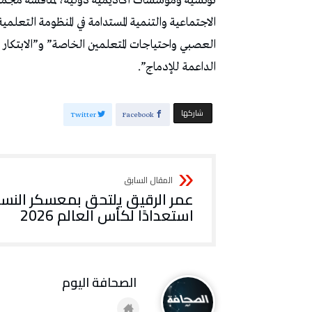
تونسية ومؤسسات أكاديمية دولية، لمناقشة مجموعة 
الاجتماعية والتنمية المستدامة في المنظومة التعلم
العصبي واحتياجات المتعلمين الخاصة” و”الابتكار 
الداعمة للإدماج”.
‫‫ شاركها‬
Twitter
Facebook
عمر الرقيق يلتحق بمعسكر النسو
استعدادًا لكأس العالم 2026
‭ ‬الصحافة‭ ‬اليوم