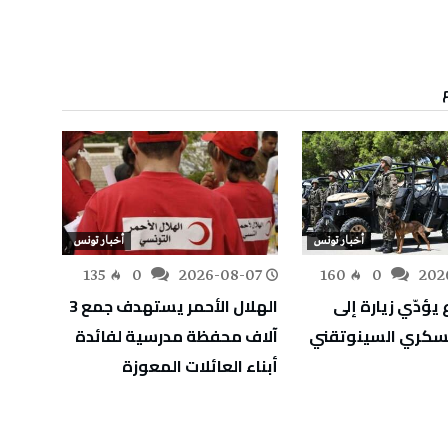
أخبار تونس
أخبار تونس
-07
135
0
2026-08-07
160
0
202
 يؤدّي زيارة إلى
الهلال الأحمر يستهدف جمع 3
وزير ا
عسكري السينوتقني
آلاف محفظة مدرسية لفائدة
إنجاز
أبناء العائلات المعوزة
للعاص