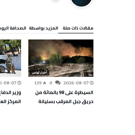
‫مقالات ذات صلة‬
‫‫المزيد بواسطة‬ ‬ ‭ ‬الصحافة‭ ‬اليوم
أخبار تونس
أخبار تونس
6-08-07
139
0
2026-08-07
162
0
تقييم أضرار غابة
السيطرة على 98 بالمائة من
وزير الدفاع
ا لإعادة
حريق جبل المرقب بسليانة
المركز ال