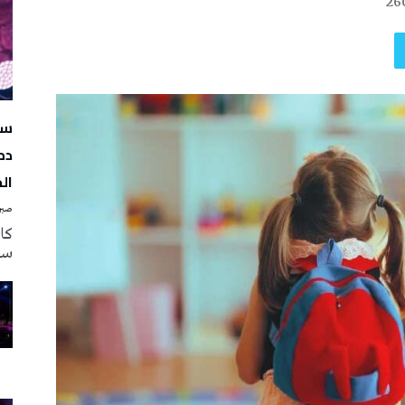
26
سه
دم
ال
صبرة
سه