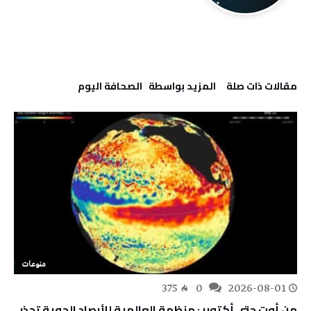
‫مقالات ذات صلة‬
‫‫المزيد بواسطة‬ ‬ ‭ ‬الصحافة‭ ‬اليوم
منوعات
375
0
2026-08-01
من أوت حتى أكتوبر : منظمة العالمية للأرصاد الجوية تحذر