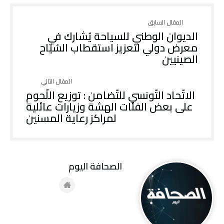
الديوان الوطني للسياحة يُشارك في
معرض دولي لتعزيز استقطاب السُيّاح
الصينيين
الاتّحاد التّونسي للتّضامن : توزيع اللّحوم
على بعض الفئات الهشة وزيارات عائلية
لمراكز رعاية المسنين
‭ ‬الصحافة‭ ‬اليوم