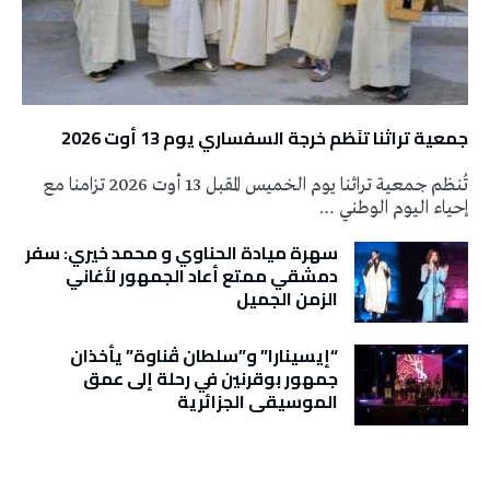
جمعية تراثنا تنَظم خرجة السفساري يوم 13 أوت 2026
تُنظم جمعية تراثنا يوم الخميس المقبل 13 أوت 2026 تزامنا مع
إحياء اليوم الوطني …
سهرة ميادة الحناوي و محمد خيري: سفر
دمشقي ممتع أعاد الجمهور لأغاني
الزمن الجميل
“إيسينارا” و”سلطان ڤناوة” يأخذان
جمهور بوقرنين في رحلة إلى عمق
الموسيقى الجزائرية
تونس الطقس