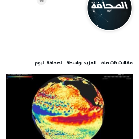
‫مقالات ذات صلة‬
‫‫المزيد بواسطة‬ ‬ ‭ ‬الصحافة‭ ‬اليوم