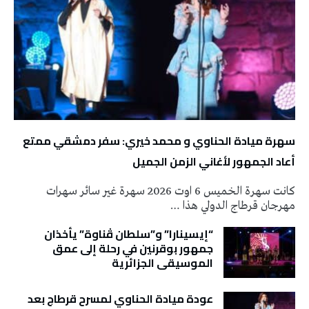
سهرة ميادة الحناوي و محمد خيري: سفر دمشقي ممتع
أعاد الجمهور لأغاني الزمن الجميل
كانت سهرة الخميس 6 اوت 2026 سهرة غير سائر سهرات
مهرجان قرطاج الدولي هذا …
“إيسينارا” و”سلطان ڤناوة” يأخذان
جمهور بوقرنين في رحلة إلى عمق
الموسيقى الجزائرية
عودة ميادة الحناوي لمسرح قرطاج بعد