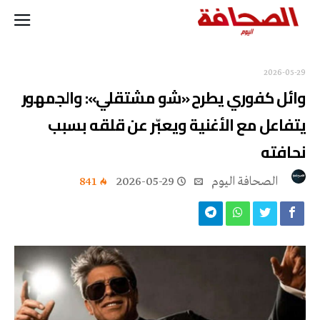
2026-05-29
وائل كفوري يطرح «شو مشتقلي»: والجمهور
يتفاعل مع الأغنية ويعبّر عن قلقه بسبب
نحافته
‭ ‬الصحافة‭ ‬اليوم
2026-05-29
841