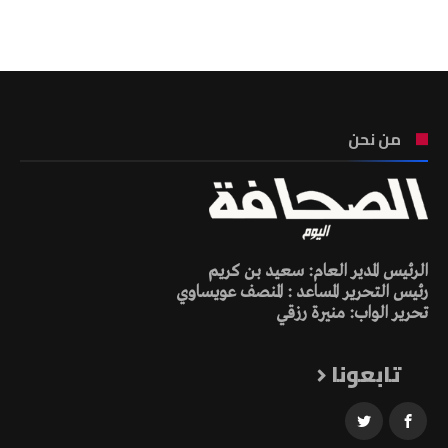
تونس الطقس
من نحن
الرئيس المدير العام: سعيد بن كريم
رئيس التحرير المساعد : المنصف عويساوي
تحرير الواب: منيرة رزقي
تابعونا