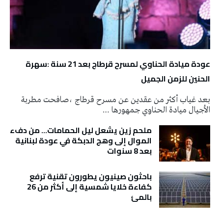
عودة ميادة الحناوي لمسرح قرطاج بعد 21 سنة :سهرة
الحنين للزمن الجميل
بعد غياب أكثر من عقدين عن مسرح قرطاج ،صافحت مطربة
الأجيال ميادة الحناوي جمهورها …
ملحم زين يشعل ليل الحمامات… من دفء
الموال إلى وهج الدبكة في عودة لبنانية
بعد 8 سنوات
باحثون صينيون يطورون تقنية ترفع
كفاءة خلايا شمسية إلى أكثر من 26
بالمئ