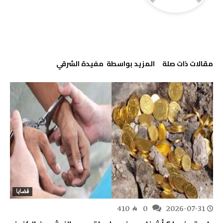
‫مقالات ذات صلة‬
‫‫المزيد بواسطة‬ ‬ مفيدة الشرقي
قضايا
410
0
2026-07-31