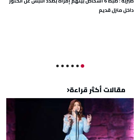
طبربة : ضبط 6 أشخاص بينهم إمراة بصدد النبش عن الكنوز
داخل منزل قديم
مقالات أكثر قراءة