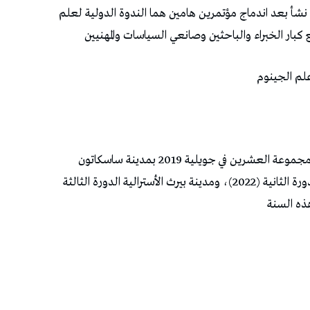
زا نشأ بعد اندماج مؤتمرين هامين هما الندوة الدولية لعلم
ع كبار الخبراء والباحثين وصانعي السياسات والمهنيين
علم الجينوم
وقد انطلقت الدورة الاولى، لهذا المؤتمر ببادرة من مجموعة العشرين في جويلية 2019 بمدينة ساسكاتون
الكندية. وقد احتضنت العاصمة الصينية بيكين الدورة الثانية (2022)، ومدينة بيرث الأسترالية الدورة الثالثة