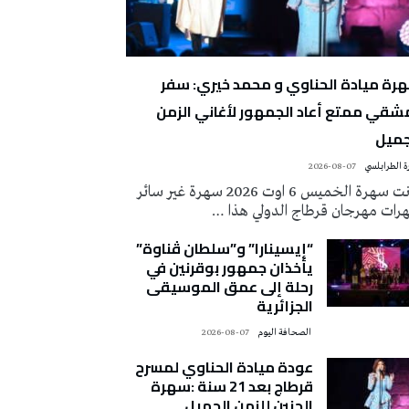
رة ميادة الحناوي و محمد خيري: سفر
شقي ممتع أعاد الجمهور لأغاني الزمن
جميل
 الطرابلسي
2026-08-07
كانت سهرة الخميس 6 اوت 2026 سهرة غير سائر
رات مهرجان قرطاج الدولي هذا …
“إيسينارا” و”سلطان ڤناوة”
يأخذان جمهور بوقرنين في
رحلة إلى عمق الموسيقى
الجزائرية
‭ ‬الصحافة‭ ‬اليوم
2026-08-07
عودة ميادة الحناوي لمسرح
قرطاج بعد 21 سنة :سهرة
الحنين للزمن الجميل