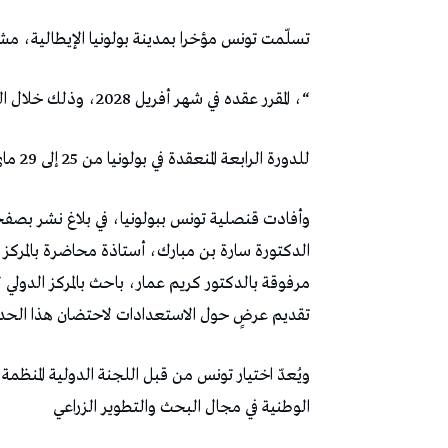
تسلّمت تونس مؤخرا بمدينة بولونيا الإيطالية، مش
“، المقرر عقده في شهر أفريل 2028، وذلك خلال الجلسة الختامية
للدورة الرابعة المنعقدة في بولونيا من 25 إلى 29 ماي المنقضي
وأفادت قنصلية تونس ببولونيا، في بلاغ نشر بصف
الدكتورة سارة بن مبارك، أستاذة محاضرة بالمركز 
مرفوقة بالدكتور كريم عمار، باحث بالمركز الدولي ل
تقديم عرضٍ حول الاستعدادات لاحتضان هذا الحدث
ويُعدّ اختيار تونس من قبل اللجنة الدولية المنظمة 
الوطنية في مجال البحث والتطوير الزراعي