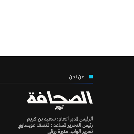
من نحن
الرئيس المدير العام: سعيد بن كريم
رئيس التحرير المساعد : المنصف عويساوي
تحرير الواب: منيرة رزقي