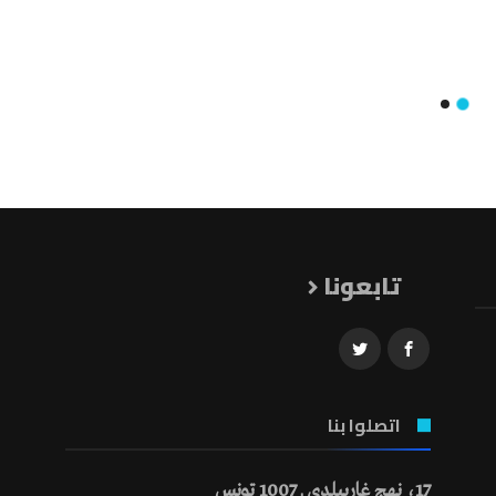
تابعونا
اتصلوا بنا
17، نهج غاريبلدي ـ 1007 تونس