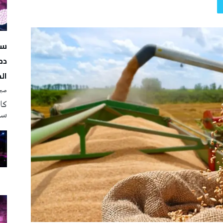
سه
دم
ال
صبرة
سه