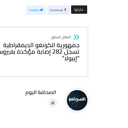
‫‫ شاركها‬
Twitter
Facebook
جمهورية الكونغو الديمقراطية
تسجل 282 إصابة مؤكدة بفير
“إيبولا”
‭ ‬الصحافة‭ ‬اليوم