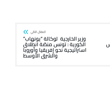
وزير الخارجية لوكالة “يونهاب”
وس
الكورية : تونس منصّة انطلاق
استراتيجية نحو إفريقيا وأوروبا
والشرق الأوسط