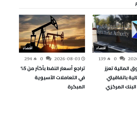
اقتصاد
اقتصاد
-02
294
0
2026-08-03
139
0
202
 المالية تعزز
تراجع أسعار النفط بأكثر من 5%
مصادر
الية باتفاقيتي
في التعاملات الآسيوية
رفع أ
البنك المركزي
المبكرة
سبتمبر