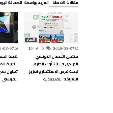
‫مقالات ذات صلة‬
‫‫المزيد بواسطة‬ ‬ ‭ ‬الصحافة‭ ‬اليوم
اقتصاد
اقتصاد
6-08-07
104
0
2026-08-07
218
0
زة في
منتدى الأعمال التونسي
هيئة السوق
بي المباشر
الهندي في 20 أوت الجاري
التربية الم
لبحث فرص الاستثمار وتعزيز
تعاون مع 
الشراكة الاقتصادية
الفرنسي