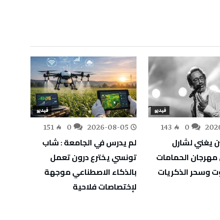
فيديو
فيديو
-02
151
0
2026-08-05
143
0
202
ن يغني لشارل
لم يدرس في الجامعة : شاب
الجمه
 مهرجان الحمامات
تونسي يخترع درون تعمل
سامي 
 وسحر الذكريات
بالذكاء الاصطناعي موجهة
قرطاج
لإختصاصات فلاحية