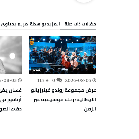
‫مقالات ذات صلة‬
‫‫المزيد بواسطة‬ ‬ مريم يحياوي
فيديو
فيديو
6-08-05
115
0
2026-08-05
عرض مجموعة روندو فينيزيانو
غسان يَمّي
344
0
 فنانين
الايطالية: رحلة موسيقية عبر
أزنافور في
 قريبا و
الزمن
دفء الصوت
نان العربي آدم