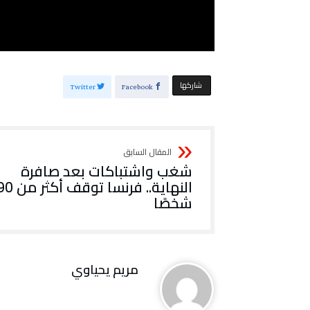
‫‫ شاركها‬
Twitter
Facebook
شغب واشتباكات بعد صافرة
النهاية.. فرنسا ت
شخصًا
مريم يحياوي