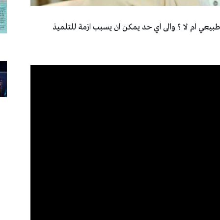
طبيعي ام لا ؟ والى اي حد يمكن ان يسبب ازمة للتلميذ