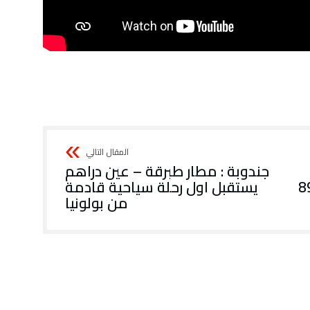
جندوبة : مطار طبرقة – عين دراهم
وقف أكثر من 890
يستقبل اول رحلة سياحية قادمة
من بولونيا