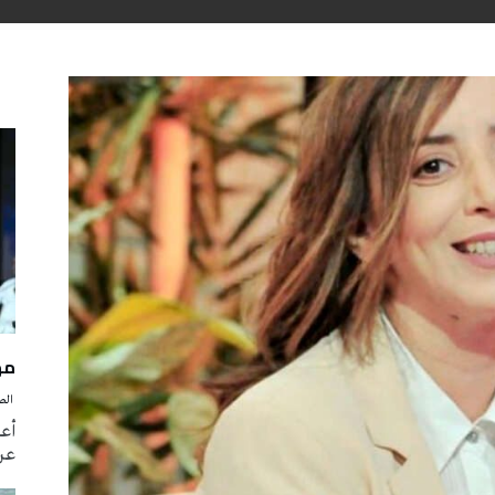
مه
‭ ‬الصحافة‭ ‬اليوم
أع
عن 