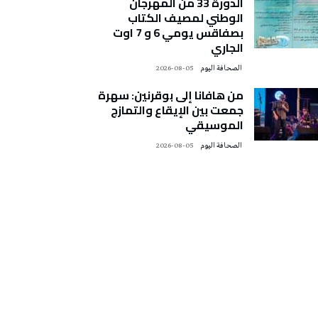
الدورة 33 من المهرجان
الوطني لمصيف الكتاب
بصفاقس يومي 6 و 7 اوت
الجاري
‭ ‬الصحافة‭ ‬اليوم
2026-08-05
من هافانا إلى بوقرنين: سهرة
جمعت بين الإيقاع والتمازج
الموسيقي
‭ ‬الصحافة‭ ‬اليوم
2026-08-05
تونس الطقس