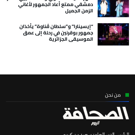
دمشقي ممتع أعاد الجمهور لأغاني
الزمن الجميل
“إيسينارا” و”سلطان ڤناوة” يأخذان
جمهور بوقرنين في رحلة إلى عمق
الموسيقى الجزائرية
تونس الطقس
من نحن