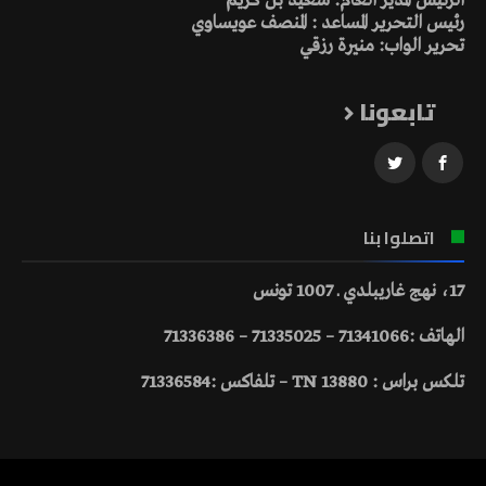
الرئيس المدير العام: سعيد بن كريم
رئيس التحرير المساعد : المنصف عويساوي
تحرير الواب: منيرة رزقي
تابعونا
اتصلوا بنا
17، نهج غاريبلدي ـ 1007 تونس
الهاتف :71341066 – 71335025 – 71336386
تلكس براس : 13880 TN – تلفاكس :71336584