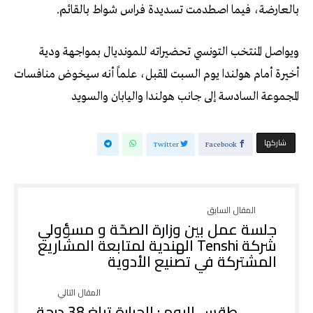
بالعارضة، فيما اصطدمت تسديدة فراس شواط بالقائم.
ويواصل المنتخب التونسي تحضيراته للمونديال بمواجهة ودية
أخيرة أمام هولندا يوم السبت المقبل، علماً أنه سيخوض منافسات
المجموعة السادسة إلى جانب هولندا واليابان والسويد
‫‫ شاركها‬
Twitter
Facebook
جلسة عمل بين وزارة الصحّة و مسؤولي
شركة Tenshi الهندية لمتابعة المشاريع
المشتركة في تصنيع الأدوية
طقس اليوم : الحرارة تبلغ 38 درجة