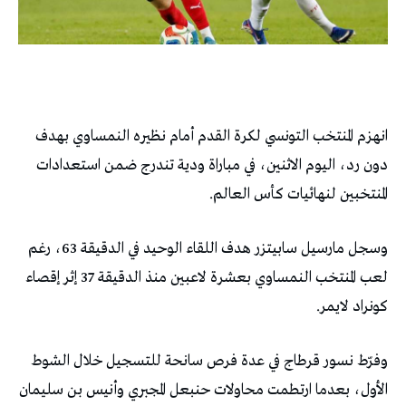
انهزم المنتخب التونسي لكرة القدم أمام نظيره النمساوي بهدف
دون رد، اليوم الاثنين، في مباراة ودية تندرج ضمن استعدادات
المنتخبين لنهائيات كأس العالم.
وسجل مارسيل سابيتزر هدف اللقاء الوحيد في الدقيقة 63، رغم
لعب المنتخب النمساوي بعشرة لاعبين منذ الدقيقة 37 إثر إقصاء
كونراد لايمر.
وفرّط نسور قرطاج في عدة فرص سانحة للتسجيل خلال الشوط
الأول، بعدما ارتطمت محاولات حنبعل المجبري وأنيس بن سليمان