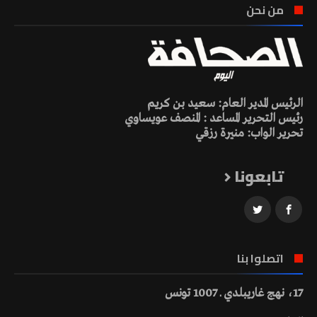
من نحن
الرئيس المدير العام: سعيد بن كريم
رئيس التحرير المساعد : المنصف عويساوي
تحرير الواب: منيرة رزقي
تابعونا
اتصلوا بنا
17، نهج غاريبلدي ـ 1007 تونس