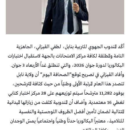
أكّد المندوب الجهوي للتربية بنابل، لطفي القيزاني، الجاهزية
التامة والمطلقة لكافة مراكز الامتحانات بالجهة لاستقبال اختبارات
البكالوريا لدورة جوان 2026، والتي تنطلق غداً الأربعاء 3 جوان.
وأفاد القيزاني في تصريح لموقع”الصحافة اليوم” أن ولاية نابل
تتصدر هذا العام المرتبة الأولى وطنيّاً من حيث كثافة المترشحين،
بوفود 11,282 مترشحاً سيتم توزيعهم على 28 مركز اختبار كتابي
تغطي 16 معتمدية. وأضاف أن المندوبية كثفت من زياراتها الميدانية
المتتالية لضمان تأمين أفضل الظروف اللوجستية والنفسية
للتلاميذ، معتبراً البكالوريا حدثاً وطنياً واجتماعياً يمسّ الوجدان