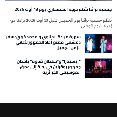
جمعية تراثنا تنَظم خرجة السفساري يوم 13 أوت 2026
تُنظم جمعية تراثنا يوم الخميس المقبل 13 أوت 2026 تزامنا مع
إحياء اليوم الوطني …
سهرة ميادة الحناوي و محمد خيري: سفر
دمشقي ممتع أعاد الجمهور لأغاني
الزمن الجميل
“إيسينارا” و”سلطان ڤناوة” يأخذان
جمهور بوقرنين في رحلة إلى عمق
الموسيقى الجزائرية
تونس الطقس