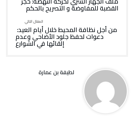
ملف الجهاز السري لحركة النهضة: حجز
القضبة للمفاوضة و التصريح بالحكم
‬إلقائها‭ ‬في‭ ‬الشوارع
لطيفة بن عمارة