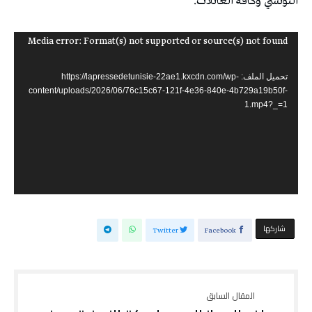
التونسي وكافة العائلات.
مشغل
Media error: Format(s) not supported or source(s) not found
الفيديو
تحميل الملف: https://lapressedetunisie-22ae1.kxcdn.com/wp-
content/uploads/2026/06/76c15c67-121f-4e36-840e-4b729a19b50f-
1.mp4?_=1
‫‫ شاركها‬
Twitter
Facebook