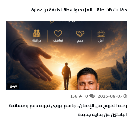
‫مقالات ذات صلة‬
‫‫المزيد بواسطة‬ ‬ لطيفة بن عمارة
فيديو
156
0
2026-08-07
رحلة الخروج من الإدمان.. جاسم يروي تجربة دعم ومساندة
الباحثين عن بداية جديدة