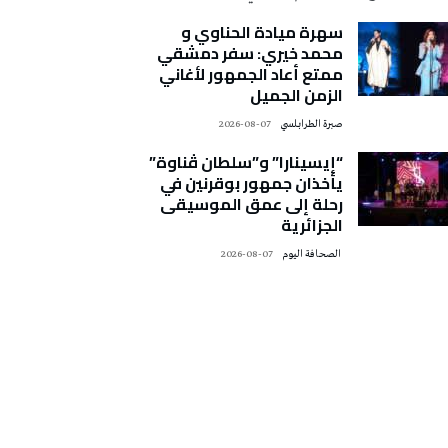
سهرة ميادة الحناوي و
محمد خيري: سفر دمشقي
ممتع أعاد الجمهور لأغاني
الزمن الجميل
صبرة الطرابلسي
2026-08-07
“إيسينارا” و”سلطان ڤناوة”
يأخذان جمهور بوقرنين في
رحلة إلى عمق الموسيقى
الجزائرية
‭ ‬الصحافة‭ ‬اليوم
2026-08-07
تونس الطقس