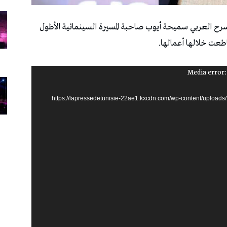
 سيدة المسرح العربي سميحة أيوب صاحبة المسيرة السينمائية الأطول
Media error:
https://lapressedetunisie-22ae1.kxcdn.com/wp-content/uploads/2026/-