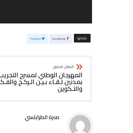
‫‫ شاركها‬
Twitter
Facebook
‬والتـكوين
صبرة الطرابلسي