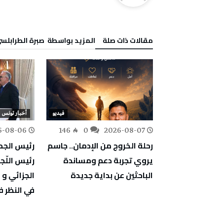
‫مقالات ذات صلة‬
‫‫المزيد بواسطة‬ ‬ صبرة الطرابلس
لى
المشهد السياسي
فيديو
أخبار تونس
6-08-06
146
0
2026-08-07
239
0
مضيق يرسم
رحلة الخروج من الإدمان.. جاسم
رئيس الج
ملامح قانون المالية 2027:
يروي تجربة دعم ومساندة
رئيس اللّج
تعزيز العدالة
الباحثين عن بداية جديدة
الجزائي و 
حفاظ على
في النظر 
ة