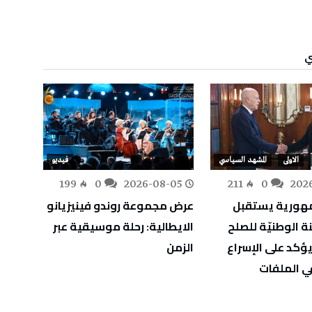
ي
الاولى
المشهد السياسي
فيديو
-05
199
0
2026-08-05
211
0
202
مهورية يستقبل
عرض مجموعة روندو فينيزيانو
غسان 
نة الوطنيّة للصلح
الايطالية: رحلة موسيقية عبر
أزناف
يؤكد على الإسراع
الزمن
دفء ا
في الملفات