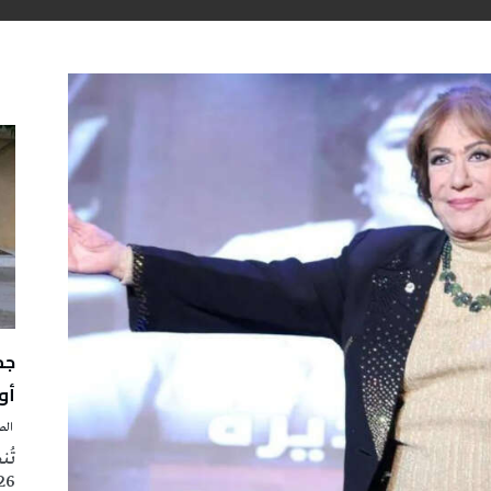
أوت 
‭ ‬الصحافة‭ ‬اليوم
2026 تزامنا مع