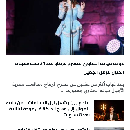
عودة ميادة الحناوي لمسرح قرطاج بعد 21 سنة :سهرة
الحنين للزمن الجميل
بعد غياب أكثر من عقدين عن مسرح قرطاج ،صافحت مطربة
الأجيال ميادة الحناوي جمهورها …
ملحم زين يشعل ليل الحمامات… من دفء
الموال إلى وهج الدبكة في عودة لبنانية
بعد 8 سنوات
باحثون صينيون يطورون تقنية ترفع