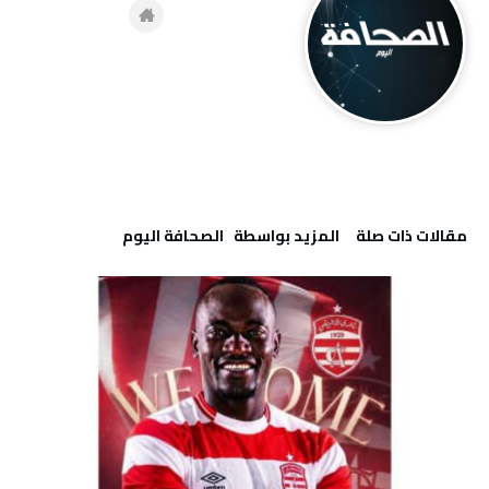
‫مقالات ذات صلة‬
‫‫المزيد بواسطة‬ ‬ ‭ ‬الصحافة‭ ‬اليوم