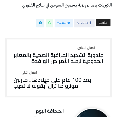
الكبريات بعد برونزية ياسمين السوسي في سلاح الفلوري
‫‫ شاركها‬
Twitter
Facebook
جندوبة: تشديد المراقبة الصحية بالمعابر
الحدودية لرصد الأمراض الوافدة
بعد 100 عام على ميلادها.. مارلين
مونرو ما تزال أيقونة لا تغيب
‭ ‬الصحافة‭ ‬اليوم