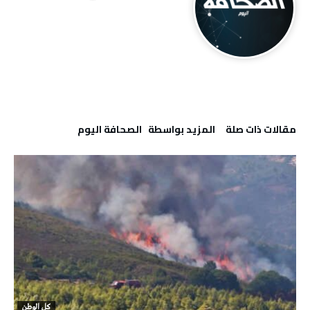
‫مقالات ذات صلة‬
‫‫المزيد بواسطة‬ ‬ ‭ ‬الصحافة‭ ‬اليوم
كل الوطن