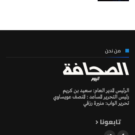
تونس الطقس
من نحن
الرئيس المدير العام: سعيد بن كريم
رئيس التحرير المساعد : المنصف عويساوي
تحرير الواب: منيرة رزقي
تابعونا