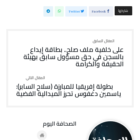
‫‫ شاركها‬
Twitter
Facebook
على خلفية ملف صلح.. بطاقة إيداع
بالسجن في حق مسؤول سابق بهيئة
الحقيقة والكرامة
بطولة إفريقيا للمبارزة (سلاح السابر):
ياسمين دغفوس تحرز الميدالية الفضية
‭ ‬الصحافة‭ ‬اليوم