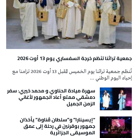
جمعية تراثنا تنَظم خرجة السفساري يوم 13 أوت 2026
تُنظم جمعية تراثنا يوم الخميس المقبل 13 أوت 2026 تزامنا مع
إحياء اليوم الوطني …
سهرة ميادة الحناوي و محمد خيري: سفر
دمشقي ممتع أعاد الجمهور لأغاني
الزمن الجميل
“إيسينارا” و”سلطان ڤناوة” يأخذان
جمهور بوقرنين في رحلة إلى عمق
الموسيقى الجزائرية