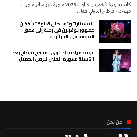
كانت سهرة الخميس 6 اوت 2026 سهرة غير سائر سهرات
مهرجان قرطاج الدولي هذا …
“إيسينارا” و”سلطان ڤناوة” يأخذان
جمهور بوقرنين في رحلة إلى عمق
الموسيقى الجزائرية
عودة ميادة الحناوي لمسرح قرطاج بعد
21 سنة :سهرة الحنين للزمن الجميل
تونس الطقس
من نحن