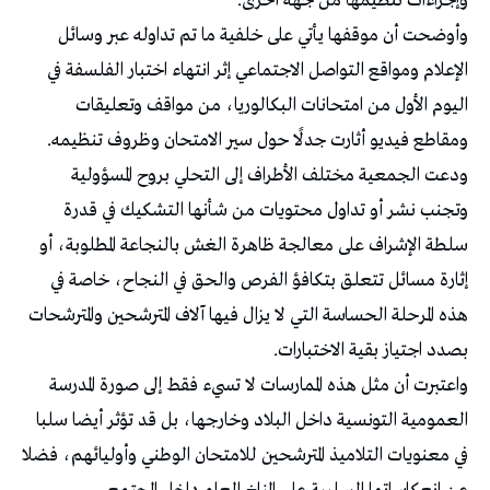
وإجراءات تنظيمها من جهة أخرى.
وأوضحت أن موقفها يأتي على خلفية ما تم تداوله عبر وسائل
الإعلام ومواقع التواصل الاجتماعي إثر انتهاء اختبار الفلسفة في
اليوم الأول من امتحانات البكالوريا، من مواقف وتعليقات
ومقاطع فيديو أثارت جدلًا حول سير الامتحان وظروف تنظيمه.
ودعت الجمعية مختلف الأطراف إلى التحلي بروح المسؤولية
وتجنب نشر أو تداول محتويات من شأنها التشكيك في قدرة
سلطة الإشراف على معالجة ظاهرة الغش بالنجاعة المطلوبة، أو
إثارة مسائل تتعلق بتكافؤ الفرص والحق في النجاح، خاصة في
هذه المرحلة الحساسة التي لا يزال فيها آلاف المترشحين والمترشحات
بصدد اجتياز بقية الاختبارات.
واعتبرت أن مثل هذه الممارسات لا تسيء فقط إلى صورة المدرسة
العمومية التونسية داخل البلاد وخارجها، بل قد تؤثر أيضا سلبا
في معنويات التلاميذ المترشحين للامتحان الوطني وأوليائهم، فضلا