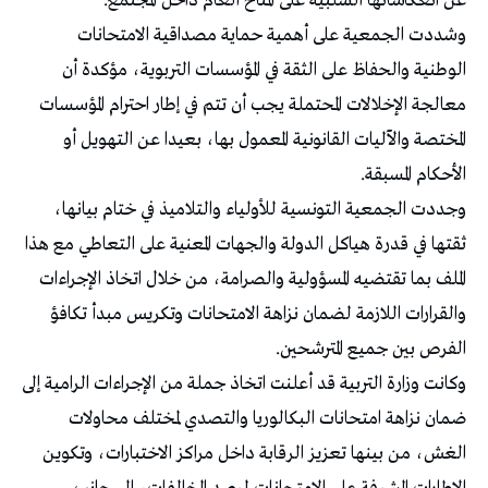
عن انعكاساتها السلبية على المناخ العام داخل المجتمع.
وشددت الجمعية على أهمية حماية مصداقية الامتحانات
الوطنية والحفاظ على الثقة في المؤسسات التربوية، مؤكدة أن
معالجة الإخلالات المحتملة يجب أن تتم في إطار احترام المؤسسات
المختصة والآليات القانونية المعمول بها، بعيدا عن التهويل أو
الأحكام المسبقة.
وجددت الجمعية التونسية للأولياء والتلاميذ في ختام بيانها،
ثقتها في قدرة هياكل الدولة والجهات المعنية على التعاطي مع هذا
الملف بما تقتضيه المسؤولية والصرامة، من خلال اتخاذ الإجراءات
والقرارات اللازمة لضمان نزاهة الامتحانات وتكريس مبدأ تكافؤ
الفرص بين جميع المترشحين.
وكانت وزارة التربية قد أعلنت اتخاذ جملة من الإجراءات الرامية إلى
ضمان نزاهة امتحانات البكالوريا والتصدي لمختلف محاولات
الغش، من بينها تعزيز الرقابة داخل مراكز الاختبارات، وتكوين