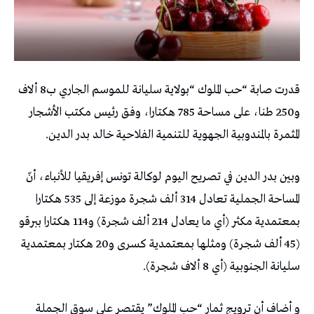
قدرت صابة “حب الملوك “بولاية سليانة للموسم الجاري ب8 ألاف
و250 طنا، على مساحة 785 هكتارا، وفق رئيس مكتب الأشجار
المثمرة بالمندوبية الجهوية للتنمية الفلاحية خالد بدر الدين.
وبين بدر الدين في تصريح اليوم لوكالة تونس إفريقيا للأنباء، أنّ
المساحة الجملية تعادل 314 ألف شجرة موزعة إلى 535 هكتارا
بمعتمدية مكثر (أي ما يعادل 214 ألف شجرة) و114 هكتارا ببرقو
(45 ألف شجرة) ومثلها بمعتمدية كسرى و20 هكتار بمعتمدية
سليانة الجنوبية (أي 8 ألاف شجرة).
و أضاف أن ترويج ثمار “حب الملوك” يقتصر على سوق الجملة