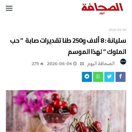
2026-06-04
سليانة : 8 ألاف و250 طنا تقديرات صابة ” حب
الملوك ” لهذا الموسم
‭ ‬الصحافة‭ ‬اليوم
2026-06-04
279