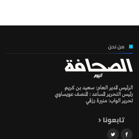
تونس الطقس
من نحن
الرئيس المدير العام: سعيد بن كريم
رئيس التحرير المساعد : المنصف عويساوي
تحرير الواب: منيرة رزقي
تابعونا