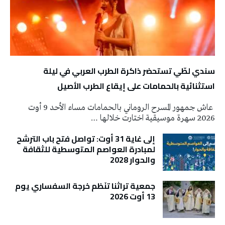
سندي لطّي تستحضر ذاكرة الطرب العربي في ليلة
استثنائية بالحمامات على إيقاع الطرب الأصيل
عاش جمهور المسرح الروماني بالحمامات مساء الأحد 9 أوت
2026 سهرة موسيقية اختارت خلالها …
إلى غاية 31 أوت: تواصل فتح باب الترشح
لمبادرة العواصم المتوسطية للثقافة
والحوار 2028
جمعية تراثنا تنَظم خرجة السفساري يوم
13 أوت 2026