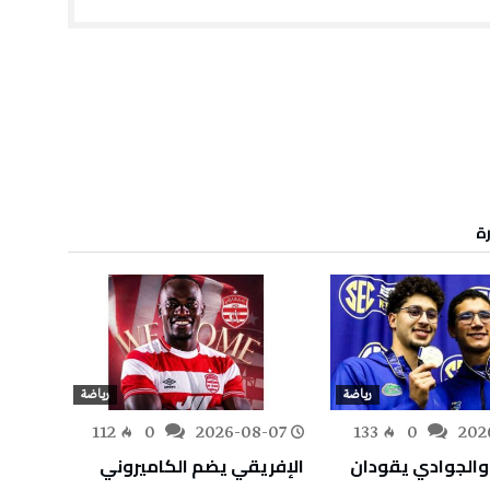
رة
رياضة
رياضة
-07
112
0
2026-08-07
133
0
202
والجوادي يقودان
الإفريقي يضم الكاميروني
الألعا