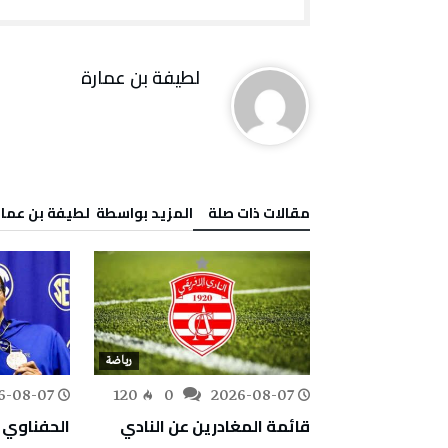
لطيفة بن عمارة
‫مقالات ذات صلة‬
‫‫المزيد بواسطة‬ ‬ لطيفة بن عما
رياضة
رياضة
6-08-07
120
0
2026-08-07
180
0
قائمة المغادرين عن النادي
الحفناوي 
طولة غرودزيسك