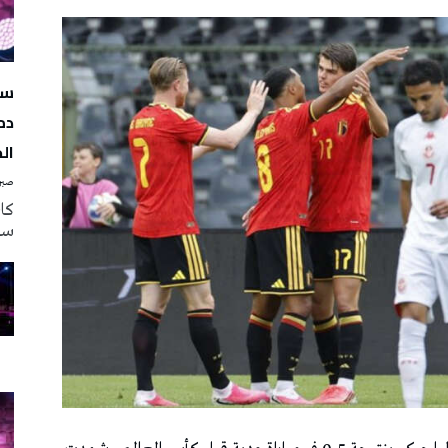
سه
دم
ال
صبرة
سه