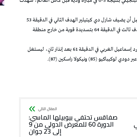
تعرّض المنتخب التونسي لهزيمة ثقيلة أمام نظيره البلجيكي بنتيجة 5-0 في مباراة ودية قبل كأس العالم، شهدت
وافتتح لياندرو تروسار التسجيل في الدقيقة 28، قبل أن يضيف شارل دي كيتيلير الهدف الثاني في الدقيقة 53
بضربة رأس، ثم عزز كيفين دي بروين النتيجة بهدف ثالث في الدقيقة 64 بتسديدة قوية من خارج منطقة
وفي الشوط الثاني، تلقى المنتخب التونسي ضربة بطرد إسماعيل الغربي في الدقيقة 61 بعد إنذار ثانٍ، ليستغل
 (85) ونيكولا راسكين (87).
صفاقس تحتفي بيوبيلها الماسي:
ي
الدورة 60 للمعرض الدولي من 9
إلى 23 جوان