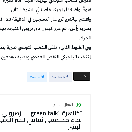
تفوقًا واضحًا لبلجيكا خاصة في الشوط الثاني.
الجزاء.
المنتخب البلجيكي النقص العددي ويضيف هدفين عبر دودي لوكيباكيو
‫‫ شاركها‬
Twitter
Facebook
تظاهرة “green talk” بالزهروني:
لقاء مجتمعي ثقافي لنشر الوع
البيئي