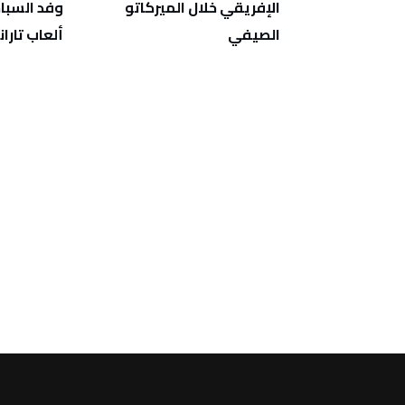
الإفريقي خلال الميركاتو
وفد السبا
لدور ثمن
الصيفي
ألعاب تاران
اراة ماراطونية