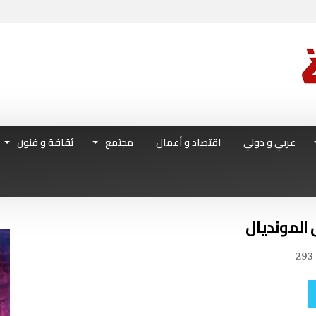
عربي و دولي
اقتصاد و أعمال
مجتمع
ثقافة و فنون
المونديال
293