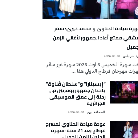
رة ميادة الحناوي و محمد خيري: سفر
شقي ممتع أعاد الجمهور لأغاني الزمن
جميل
 الطرابلسي
2026-08-07
كانت سهرة الخميس 6 اوت 2026 سهرة غير سائر
رات مهرجان قرطاج الدولي هذا …
“إيسينارا” و”سلطان ڤناوة”
يأخذان جمهور بوقرنين في
رحلة إلى عمق الموسيقى
الجزائرية
‭ ‬الصحافة‭ ‬اليوم
2026-08-07
عودة ميادة الحناوي لمسرح
قرطاج بعد 21 سنة :سهرة
الحنين للزمن الجميل