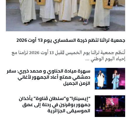
جمعية تراثنا تنَظم خرجة السفساري يوم 13 أوت 2026
تُنظم جمعية تراثنا يوم الخميس المقبل 13 أوت 2026 تزامنا مع
إحياء اليوم الوطني …
سهرة ميادة الحناوي و محمد خيري: سفر
دمشقي ممتع أعاد الجمهور لأغاني
الزمن الجميل
“إيسينارا” و”سلطان ڤناوة” يأخذان
جمهور بوقرنين في رحلة إلى عمق
الموسيقى الجزائرية
تونس الطقس