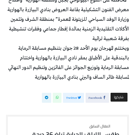
“المحافظة على التنوع البيولوجي بجبل ومنطقة الهوارية” وافتتاح
معرض الفنون التشكيلية بقاعة العروض بنادي البيازرة بالهوارية
وزيارة الوفد السياحي للزيتونة المعمرة” بمنطقة الشرف وتثمين
الأكلات التقليدية الزمنية بمائدة إفطار جماعي وفقرات تنشيطية
بفرقة شعبية تراثية
ويختتم المهرجان يوم الأحد 28 جوان بتنظيم مسابقة الرماية
بالبندقية على الأطباق بمقر نادي البيازرة بالهوارية واختتام
مسابقة الرماية وتوزيع الجوائز على الفائزين وتنظيم الدور النهائي
لمسابقة طائر الساف والبرني بنادي البيازرة بالهوارية
‫‫ شاركها‬
Twitter
Facebook
طقس الليلة : الحرارة تبلغ 36 درجة