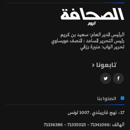
الرئيس المدير العام: سعيد بن كريم
رئيس التحرير المساعد : المنصف عويساوي
تحرير الواب: منيرة رزقي
تابعونا
اتصلوا بنا
17، نهج غاريبلدي ـ 1007 تونس
الهاتف :71341066 – 71335025 – 71336386