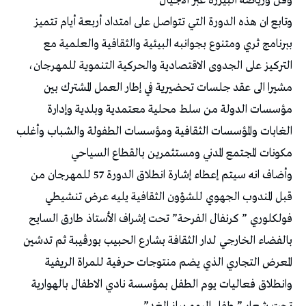
وفن ورياضة البيزرة عبر الأجيال
وتابع ان هذه الدورة التي تتواصل على امتداد أربعة أيام تتميز
ببرنامج ثري ومتنوع بجوانبه البيئية والثقافية والعلمية مع
التركيز على الجدوى الاقتصادية والحركية التنموية للمهرجان،
مشيرا الى عقد جلسات تحضيرية في إطار العمل المشترك بين
مؤسسات الدولة من سلط محلية معتمدية وبلدية وإدارة
الغابات والمؤسسات الثقافية ومؤسسات الطفولة والشباب وأغلب
مكونات المجتمع المدني ومستثمرين بالقطاع السياحي
وأضاف انه سيتم إعطاء إشارة انطلاق الدورة 57 للمهرجان من
قبل المندوب الجهوي للشؤون الثقافية يليه عرض تنشيطي
فولكلوري ” كرنفال الفرحة” تحت إشراف الأستاذ طارق السايح
بالفضاء الخارجي لدار الثقافة بشارع الحبيب بورڤيبة ثم تدشين
المعرض التجاري الذي يضم منتوجات حرفية للمراة الريفية
وانطلاق فعاليات يوم الطفل بمؤسسة نادي الاطفال بالهوارية