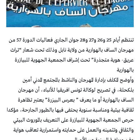
تنتظم أيام 25 و26 و27 و28 جوان الجاري فعاليات الدورة 57 من
مهرجان الساف بالهوارية من ولاية نابل وذلك تحت شعار “تراث
عريق- هوية متجذرة” تحت إشراف الجمعية الجهوية للبيازرة
بالهوارية
وأوضح المكلف بإدارة المهرجان والناشط بالمجتمع المدني أمين
بلكحلة، في تصريح لوكالة تونس افريقيا للأنباء، أن مهرجان
الساف بالهوارية أو ما يعرف ” بعرس البيزرة” يعتبر تظاهرة
ثقافية بيئية ومناسبة سنوية يحتفى فيها بالطيور الجارحة، مؤكدا
حرص الجمعية الجهوية للبيازرة على التعريف بالموروث البيئي
والثقافي وتثمينه والعمل على حمايته واستمرارية تعاقب هواية