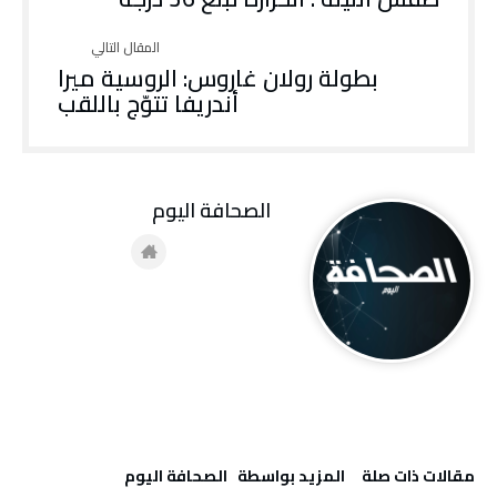
بطولة رولان غاروس: الروسية ميرا
أندريفا تتوّج باللقب
‭ ‬الصحافة‭ ‬اليوم
‫مقالات ذات صلة‬
‫‫المزيد بواسطة‬ ‬ ‭ ‬الصحافة‭ ‬اليوم