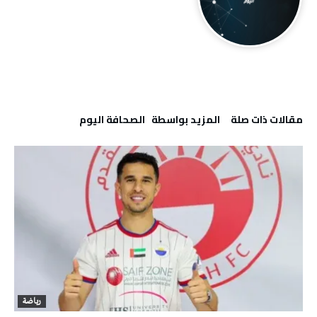
‫مقالات ذات صلة‬
‫‫المزيد بواسطة‬ ‬ ‭ ‬الصحافة‭ ‬اليوم
رياضة