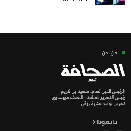
تونس الطقس
من نحن
الرئيس المدير العام: سعيد بن كريم
رئيس التحرير المساعد : المنصف عويساوي
تحرير الواب: منيرة رزقي
تابعونا