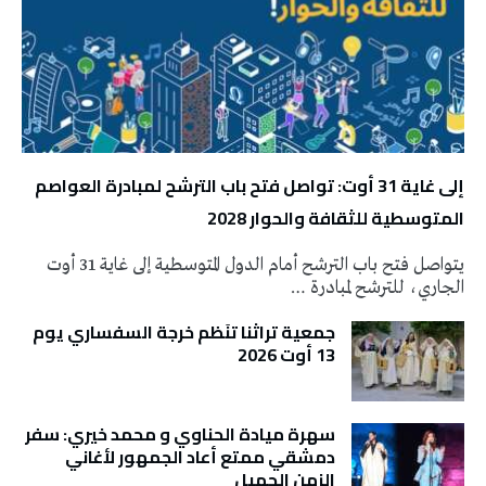
إلى غاية 31 أوت: تواصل فتح باب الترشح لمبادرة العواصم
المتوسطية للثقافة والحوار 2028
يتواصل فتح باب الترشح أمام الدول المتوسطية إلى غاية 31 أوت
الجاري، للترشح لمبادرة …
جمعية تراثنا تنَظم خرجة السفساري يوم
13 أوت 2026
سهرة ميادة الحناوي و محمد خيري: سفر
دمشقي ممتع أعاد الجمهور لأغاني
الزمن الجميل