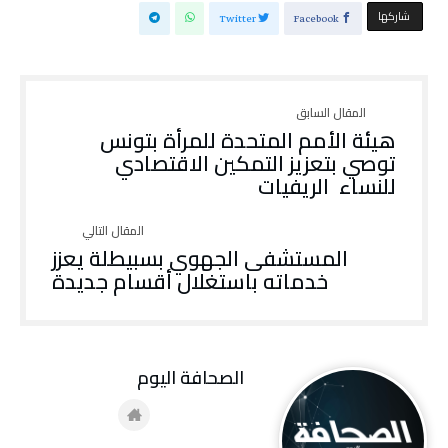
‫‫ شاركها‬
Twitter
Facebook
هيئة الأمم المتحدة للمرأة بتونس
توصي بتعزيز التمكين الاقتصادي
للنساء الريفيات
المستشفى الجهوي بسبيطلة يعزز
خدماته باستغلال أقسام جديدة
‭ ‬الصحافة‭ ‬اليوم