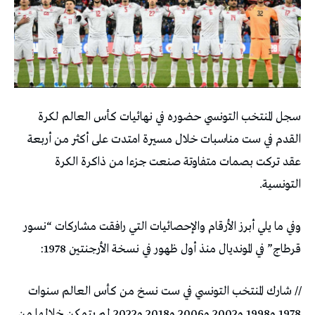
سجل المنتخب التونسي حضوره في نهائيات كأس العالم لكرة
القدم في ست مناسبات خلال مسيرة امتدت على أكثر من أربعة
عقد تركت بصمات متفاوتة صنعت جزءا من ذاكرة الكرة
التونسية.
وفي ما يلي أبرز الأرقام والإحصائيات التي رافقت مشاركات “نسور
قرطاج” في المونديال منذ أول ظهور في نسخة الأرجنتين 1978:
// شارك المنتخب التونسي في ست نسخ من كأس العالم سنوات
1978 و1998 و2002 و2006 و2018 و2022 لم يتمكن خلالها من