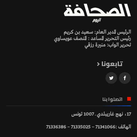
الرئيس المدير العام: سعيد بن كريم
رئيس التحرير المساعد : المنصف عويساوي
تحرير الواب: منيرة رزقي
تابعونا
اتصلوا بنا
17، نهج غاريبلدي ـ 1007 تونس
الهاتف :71341066 – 71335025 – 71336386