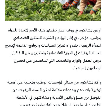
أوصى المشاركون في ورشة عمل نظمتها هيئة الأمم المتحدة للمرأة
بتونس، مؤخرا، في إطار البرنامج المشترك للتمكين الاقتصادي
للمرأة الريفية، بضرورة تعزيز السياسات والبرامج الداعمة لإدماج
النساء الريفيات في الدورة الاقتصادية وتمكينهن من النفاذ إلى
فرص العمل والموارد والخدمات التي تساعدهن على تحسين
أوضاعهن المعيشية.
وأكد المشاركون من ممثلي المؤسسات الوطنية والمحلية على أهمية
توفير آليات دعم وخدمات ملائمة تمكن النساء الريفيات من
التوفيق بين مسؤولياتهن الأسرية ومشاركتهن في الأنشطة
الاقتصادية بما يعزز استقلاليتهن الاقتصادية ويرفع من