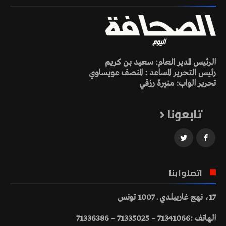
الرئيس المدير العام: سعيد بن كريم
رئيس التحرير المساعد : المنصف عويساوي
تحرير الواب: منيرة رزقي
تابعونا
اتصلوا بنا
17، نهج غاريبلدي ـ 1007 تونس
الهاتف :71341066 – 71335025 – 71336386