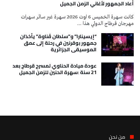
أعاد الجمهور لأغاني الزمن الجميل
كانت سهرة الخميس 6 اوت 2026 سهرة غير سائر سهرات
مهرجان قرطاج الدولي هذا …
“إيسينارا” و”سلطان ڤناوة” يأخذان
جمهور بوقرنين في رحلة إلى عمق
الموسيقى الجزائرية
عودة ميادة الحناوي لمسرح قرطاج بعد
21 سنة :سهرة الحنين للزمن الجميل
تونس الطقس
من نحن