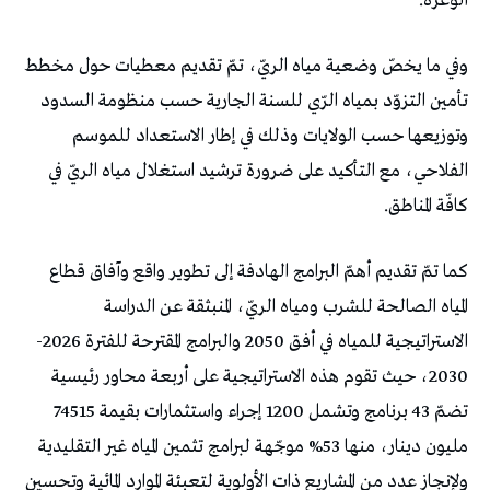
الوعرة.
وفي ما يخصّ وضعية مياه الريّ، تمّ تقديم معطيات حول مخطط
تأمين التزوّد بمياه الرّي للسنة الجارية حسب منظومة السدود
وتوزيعها حسب الولايات وذلك في إطار الاستعداد للموسم
الفلاحي، مع التأكيد على ضرورة ترشيد استغلال مياه الريّ في
كافّة المناطق.
كما تمّ تقديم أهمّ البرامج الهادفة إلى تطوير واقع وآفاق قطاع
المياه الصالحة للشرب ومياه الريّ، المنبثقة عن الدراسة
الاستراتيجية للمياه في أفق 2050 والبرامج المقترحة للفترة 2026-
2030، حيث تقوم هذه الاستراتيجية على أربعة محاور رئيسية
تضمّ 43 برنامج وتشمل 1200 إجراء واستثمارات بقيمة 74515
مليون دينار، منها 53% موجّهة لبرامج تثمين المياه غير التقليدية
ولإنجاز عدد من المشاريع ذات الأولوية لتعبئة الموارد المائية وتحسين