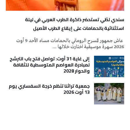
سندي لطّي تستحضر ذاكرة الطرب العربي في ليلة
استثنائية بالحمامات على إيقاع الطرب الأصيل
عاش جمهور المسرح الروماني بالحمامات مساء الأحد 9 أوت
2026 سهرة موسيقية اختارت خلالها …
إلى غاية 31 أوت: تواصل فتح باب الترشح
لمبادرة العواصم المتوسطية للثقافة
والحوار 2028
جمعية تراثنا تنَظم خرجة السفساري يوم
13 أوت 2026
تونس الطقس