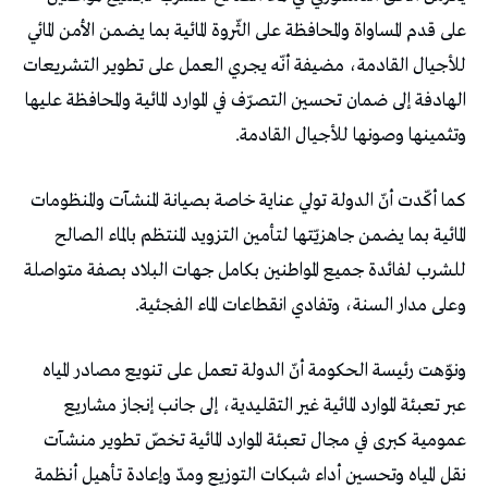
على قدم المساواة والمحافظة على الثّروة المائية بما يضمن الأمن المائي
للأجيال القادمة، مضيفة أنّه يجري العمل على تطوير التشريعات
الهادفة إلى ضمان تحسين التصرّف في الموارد المائية والمحافظة عليها
وتثمينها وصونها للأجيال القادمة.
كما أكّدت أنّ الدولة تولي عناية خاصة بصيانة المنشآت والمنظومات
المائية بما يضمن جاهزيّتها لتأمين التزويد المنتظم بالماء الصالح
للشرب لفائدة جميع المواطنين بكامل جهات البلاد بصفة متواصلة
وعلى مدار السنة، وتفادي انقطاعات الماء الفجئية.
ونوّهت رئيسة الحكومة أنّ الدولة تعمل على تنويع مصادر المياه
عبر تعبئة الموارد المائية غير التقليدية، إلى جانب إنجاز مشاريع
عمومية كبرى في مجال تعبئة الموارد المائية تخصّ تطوير منشآت
نقل المياه وتحسين أداء شبكات التوزيع ومدّ وإعادة تأهيل أنظمة