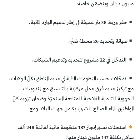
مليون دينار. ويتضمّن خاصة:
حفر وربط 38 بئر عميقة في إطار تدعيم الموارد المائية،
صيانة وتجديد 26 محطة ضخّ،
التدخّل في 22 مشروع لتجديد وتدعيم الشبكات،
تدخّلات حسب المنظومات المائية في عديد المناطق بكلّ الولايات،
مع تركيز عديد فرق عمل مركزية بالتنسيق مع المندوبيات
الجهوية للتنمية الفلاحية للمتابعة المستمرّة وضمان تزويد كلّ
المواطنين بالماء الصالح للشرب بكامل جهات البلاد ومع:
استحثاث نسق إنجاز 187 منظومة مائية لفائدة 248 ألف
ساكن بكلفة 147 مليون دينار منها: