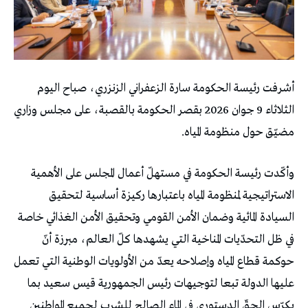
أشرفت رئيسة الحكومة سارة الزعفراني الزنزري، صباح اليوم
الثلاثاء 9 جوان 2026 بقصر الحكومة بالقصبة، على مجلس وزاري
مضيّق حول منظومة المياه.
وأكّدت رئيسة الحكومة في مستهلّ أعمال المجلس على الأهمية
الاستراتيجية لمنظومة المياه باعتبارها ركيزة أساسية لتحقيق
السيادة المائية وضمان الأمن القومي وتحقيق الأمن الغذائي خاصة
في ظل التحدّيات المناخية التي يشهدها كلّ العالم، مبرزة أنّ
حوكمة قطاع المياه وإصلاحه يعدّ من الأولويات الوطنية التي تعمل
عليها الدولة تبعا لتوجيهات رئيس الجمهورية قيس سعيد بما
يكرّس الحقّ الدستوري في الماء الصالح للشرب لجميع المواطنين