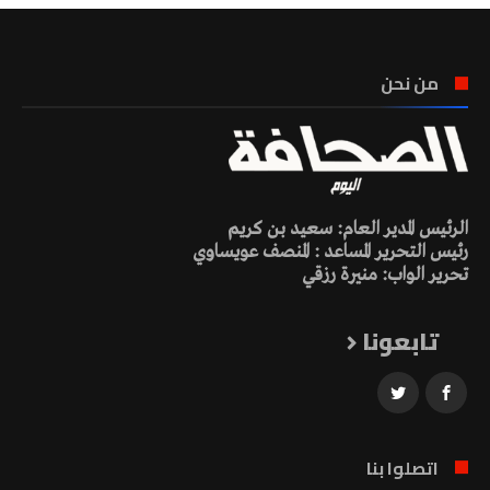
من نحن
الرئيس المدير العام: سعيد بن كريم
رئيس التحرير المساعد : المنصف عويساوي
تحرير الواب: منيرة رزقي
تابعونا
اتصلوا بنا