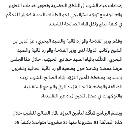
إمدادات مياه الشرب في المناطق الحضرية وتطوير خدمات التطهير
والمعالجة مع توجّه استراتيجي نحو الطاقات البديلة كخيار للتحكّم
في كلفة إنتاج ونقل المياه الصالحة للشرب.
وقدّم وزير الفلاحة والموارد المائية والصيد البحري، عزّ الدين بن
الشيخ وكاتب الدولة لدى وزير الفلاحة والموارد المائية والصيد
البحري، المكلّف بالمياه السيد حمّادي الحبيّب، خلال هذا المجلس
عرضا مفصّلا وشاملا حول وضعية الموارد المائية الحالية والمخزون
بالسدود ومخطط تأمين التزوّد بالماء الصالح للشرب لهذه
الصائفة والوضعية الحالية لمياه الريّ والبرامج المستقبلية
والتوجّهات في مجال تثمين المياه غير التقليدية.
ويضمّ البرنامج المتأكّد لتأمين التزوّد بالماء الصالح للشرب خلال
هذه الصائفة 81 مشروعا منها 35 مشروعا متواصلا بكلفة 58